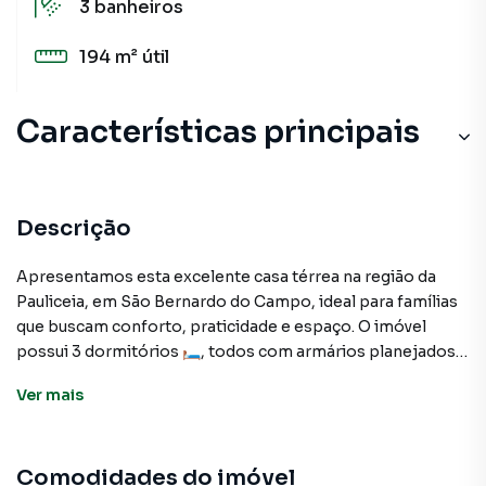
3
banheiros
194 m²
útil
Características principais
Churrasqueira
Aquecimento Elétrico
Descrição
Sala de estar
Apresentamos esta excelente casa térrea na região da
Pauliceia, em São Bernardo do Campo, ideal para famílias
Aceita Pet
que buscam conforto, praticidade e espaço. O imóvel
possui 3 dormitórios 🛏️, todos com armários planejados,
Sala
garantindo organização e funcionalidade. A ampla sala com
Ver
mais
sanca 🛋️ proporciona um ambiente elegante e
Lavanderia
aconchegante, perfeito para receber familiares e amigos.
Cozinha
Comodidades do imóvel
A cozinha planejada 🍴 alia praticidade e sofisticação,