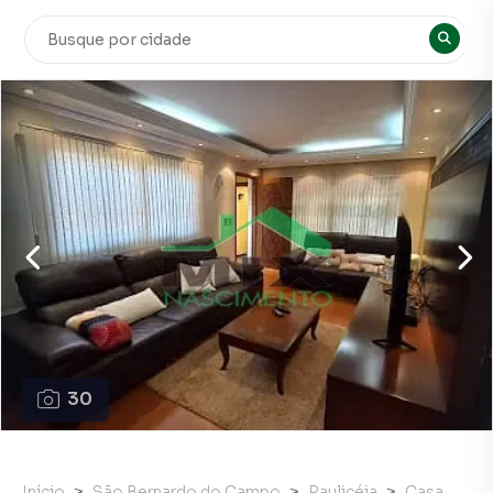
30
Início
São Bernardo do Campo
Paulicéia
Casa