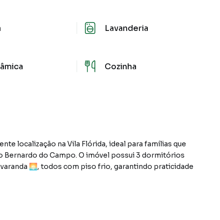
a
Lavanderia
âmica
Cozinha
 localização na Vila Flórida, ideal para famílias que
o Bernardo do Campo. O imóvel possui 3 dormitórios
a varanda 🌅, todos com piso frio, garantindo praticidade
lavabo 🚻, oferecendo conforto para todos os
mplas 🛋️, que podem ser adaptadas como sala de jantar,