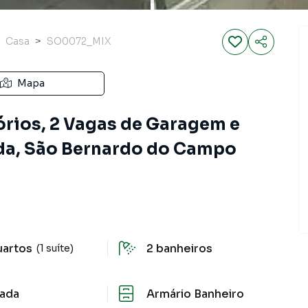
Casa
SO0072_MIX
Mapa
rios, 2 Vagas de Garagem e
ida, São Bernardo do Campo
uartos
2
banheiros
(1 suíte)
ada
Armário Banheiro