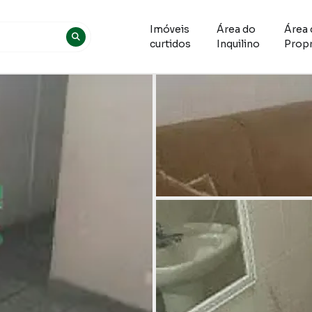
Imóveis
Área do
Área 
curtidos
Inquilino
Propr