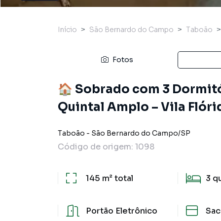
Início
São Bernardo do Campo
Taboão
Fotos
🏠 Sobrado com 3 Dormitó
Quintal Amplo – Vila Flór
Taboão
-
São Bernardo do Campo
/
SP
Código de origem:
1098
145 m²
total
3
q
Portão Eletrônico
Sac