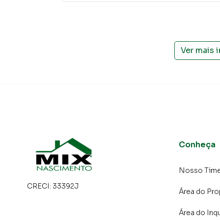
campanhas específicas para São Bernardo do
interessados e tendo como consequência uma 
rápido. Contamos também com um time de pro
atendimento preparada para atender proprietár
Ver mais 
Conheça
Nosso Tim
CRECI:
33392J
Área do Pro
Área do Inqu