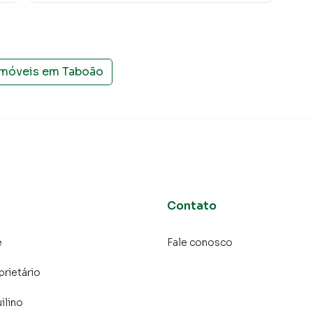
 Campo, o que aumenta muito o número de contatos
maior chance de vender ou alugar seu imóvel mais
gramadores, corretores treinados e uma central de
ios e inquilinos.
imóveis em
Taboão
Contato
e
Fale conosco
prietário
ilino