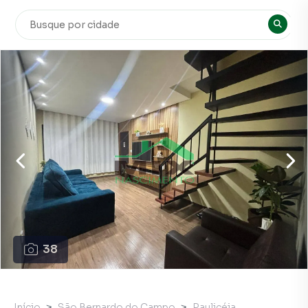
38
Início
São Bernardo do Campo
Paulicéia