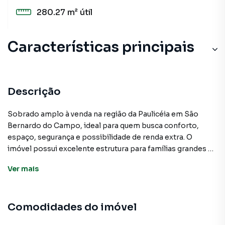
280.27 m²
útil
Características principais
Lavanderia
Porcelanato
Descrição
Piso Laminado
Sobrado amplo à venda na região da Paulicéia em São
Bernardo do Campo, ideal para quem busca conforto,
Aquecimento Elétrico
espaço, segurança e possibilidade de renda extra. O
imóvel possui excelente estrutura para famílias grandes e
Portão Eletrônico
conta com uma segunda casa independente nos fundos,
Ver
mais
perfeita para locação, familiares ou home office. Possui:
Sobrado principal com 3 dormitórios - Suíte do casal com
closet espaçoso - Armários planejados - Espelho amplo -
Comodidades do imóvel
Sala ampla com teto rebaixado, sanca e iluminação
moderna - Cozinha espaçosa com armários planejados,