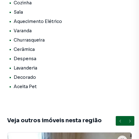
🛏️ 4 dormitórios, sendo 1 suíte
Cozinha
Sala
🛋️ Sala ampla e aconchegante
Aquecimento Elétrico
Varanda
🍽️ Cozinha espaçosa
Churrasqueira
📦 Quarto de despensa
Cerâmica
Despensa
🚿 2 banheiros sociais
Lavanderia
🧺 Lavanderia
Decorado
Aceita Pet
🌿 Varanda
🏡 Quintal
🚗 3 vagas de garagem cobertas
Veja outros imóveis nesta região
💎 DIFERENCIAIS