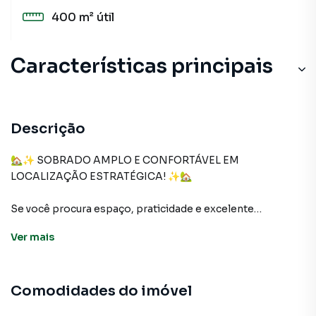
400 m²
útil
Características principais
Varanda
Churrasqueira
Descrição
Cerâmica
🏡✨ SOBRADO AMPLO E CONFORTÁVEL EM
LOCALIZAÇÃO ESTRATÉGICA! ✨🏡
Decorado
Se você procura espaço, praticidade e excelente
Aceita Pet
localização, este sobrado é a oportunidade ideal para sua
Ver
mais
família. Com ambientes amplos e bem distribuídos, o
imóvel oferece conforto e funcionalidade para o dia a dia.
Comodidades do imóvel
✨ CARACTERÍSTICAS DO IMÓVEL: