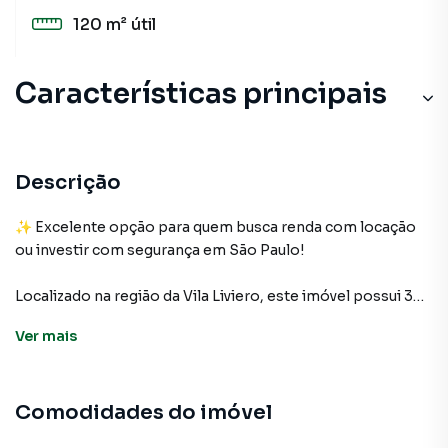
120 m²
útil
Características principais
Aquecimento Elétrico
Lavanderia
Descrição
Armário Banheiro
✨ Excelente opção para quem busca renda com locação
ou investir com segurança em São Paulo!
Cerâmica
Localizado na região da Vila Liviero, este imóvel possui 3
Entrada Lateral
casas no mesmo quintal, ideal para gerar múltiplas fontes
Ver
mais
de renda.
🔹 Características do imóvel:
Comodidades do imóvel
✔ Terreno com 120m²
✔ 3 casas independentes