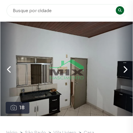
18
Início
São Paulo
Vila Liviero
Casa