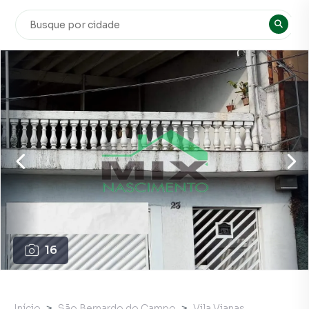
16
Início
São Bernardo do Campo
Vila Vianas