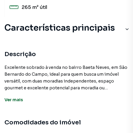
265 m²
útil
Características principais
Lavanderia
Cerâmica
Descrição
Armário Cozinha
Excelente sobrado à venda no bairro Baeta Neves, em São
Bernardo do Campo, ideal para quem busca um imóvel
Portão Eletrônico
versátil, com duas moradias independentes, espaço
gourmet e excelente potencial para moradia ou
investimento. O imóvel possui ambientes bem
Ver
mais
distribuídos e ótima estrutura para acomodar duas famílias
ou gerar renda com locação. Possui: Casa 1 com 1
dormitório - Sala - Cozinha - Área de serviço - Banheiro.
Comodidades do imóvel
Casa 2 composta por: 1 dormitório com closet e sacada -