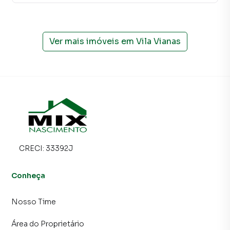
Negocie seu imóvel de forma totalmente online, com
segurança e tranquilidade. Na Mix Nascimento você
consegue comprar ou alugar um imóvel em São Bernardo
do Campo mesmo não estando na cidade e com a
Ver mais imóveis em
Vila Vianas
praticidade de fazer tudo online, direto do seu computador
ou smartphone. Nós criamos soluções inovadoras para
simplificar a relação de proprietários, inquilinos e
compradores com o mercado imobiliário.
Anuncie seu imóvel! É fácil, rápido e gratuito! A Mix
Nascimento é uma imobiliária digital com imóveis em
diversas cidades do Brasil, incluindo São Bernardo do
Campo.
CRECI:
33392J
Na Mix Nascimento você consegue vender ou alugar seu
Conheça
imóvel muito mais rápido do que em imobiliárias
tradicionais. Já vendemos e locamos diversos imóveis em
Nosso Time
São Bernardo do Campo, especialmente em Vila Vianas.
Isso porque temos uma equipe de marketing digital focada
Área do Proprietário
em produzir campanhas específicas para São Bernardo do