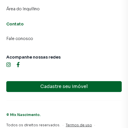
Campo, o que aumenta muito o número de contatos
Área do Inquilino
interessados e tendo como consequência uma maior
chance de vender ou alugar seu imóvel mais rápido.
Contato
Contamos também com um time de programadores,
corretores treinados e uma central de atendimento
Fale conosco
preparada para atender proprietários e inquilinos.
Acompanhe nossas redes
Cadastre seu imóvel
©
Mix Nascimento
.
Todos os direitos reservados.
·
Termos de uso
·