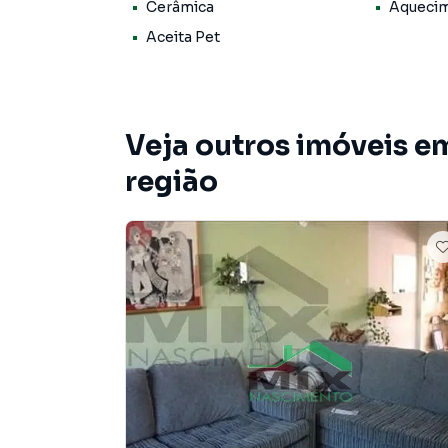
Cerâmica
Aquecim
Localização privilegiada próxima a comércio e
Aceita Pet
- transporte público e serviços essenciais, com 
Excelente oportunidade para quem procura um
de valorização.
Veja outros imóveis e
região
Sobrado para Venda em região valorizada do 
encontrou o que procurava ou deseja mais i
Entre em contato com nossa equipe.
A Mix Nascimento tem mais opções de apartam
terrenos, lojas e barracões para venda ou l
lançamentos na planta em Nova Petrópolis e 
encontra milhares de ofertas para encontrar o
Negocie seu imóvel de forma totalmente onlin
você consegue comprar ou alugar um imóvel
cidade e com a praticidade de fazer tudo onli