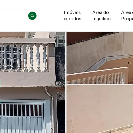
Imóveis
Área do
Área 
curtidos
Inquilino
Propr