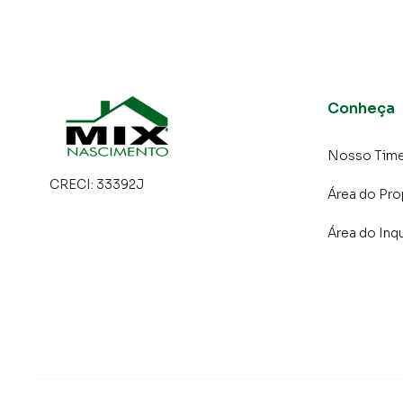
Conheça
Nosso Tim
CRECI:
33392J
Área do Pro
Área do Inqu