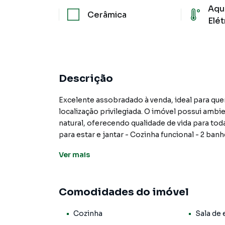
Aqu
Cerâmica
Elét
Descrição
Excelente assobradado à venda, ideal para qu
localização privilegiada. O imóvel possui amb
natural, oferecendo qualidade de vida para tod
para estar e jantar - Cozinha funcional - 2 banh
Ver
mais
Imóvel com excelente aproveitamento dos es
confortáveis e versáteis. O quintal integrado a
uso, sendo ideal para criar uma área de lazer, 
Comodidades do imóvel
Diferenciais do imóvel: Ambientes amplos - Exc
Cozinha
Sala de 
Corredor lateral - 2 vagas de garagem - Ótima 