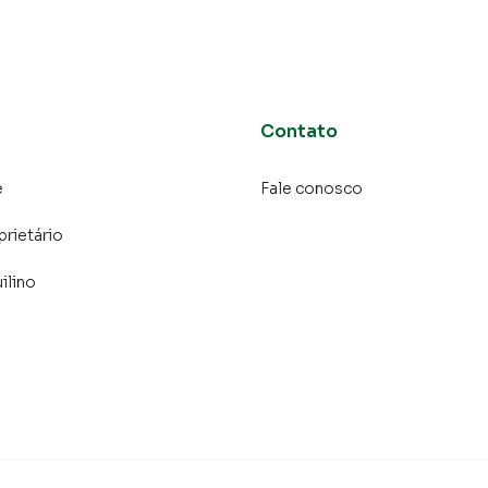
Contato
e
Fale conosco
prietário
ilino