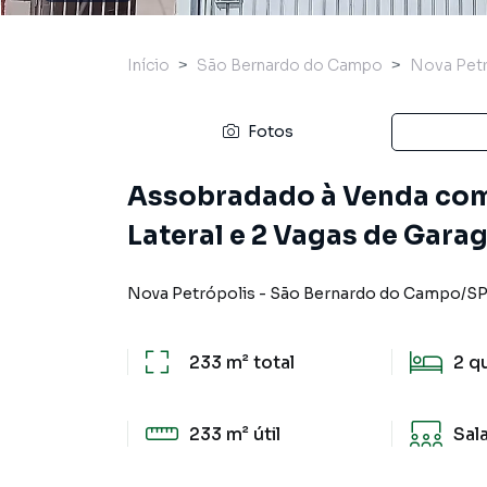
Início
São Bernardo do Campo
Nova Petr
Fotos
Assobradado à Venda com 
Lateral e 2 Vagas de Gar
Nova Petrópolis
-
São Bernardo do Campo
/
S
233 m²
total
2
q
233 m²
útil
Sal