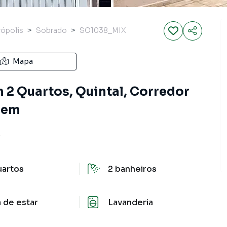
ópolis
Sobrado
SO1038_MIX
Mapa
2 Quartos, Quintal, Corredor
agem
P
uartos
2
banheiros
a de estar
Lavanderia