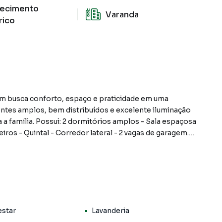
ecimento
Varanda
rico
em busca conforto, espaço e praticidade em uma
ientes amplos, bem distribuídos e excelente iluminação
a a família. Possui: 2 dormitórios amplos - Sala espaçosa
eiros - Quintal - Corredor lateral - 2 vagas de garagem.
paços, proporcionando ambientes ventilados,
o corredor lateral oferece diversas possibilidades de
espaço para pets, jardim ou futura área gourmet.
elente ventilação e iluminação natural - Quintal -
estar
Lavanderia
opção para famílias, casais ou primeiro imóvel.