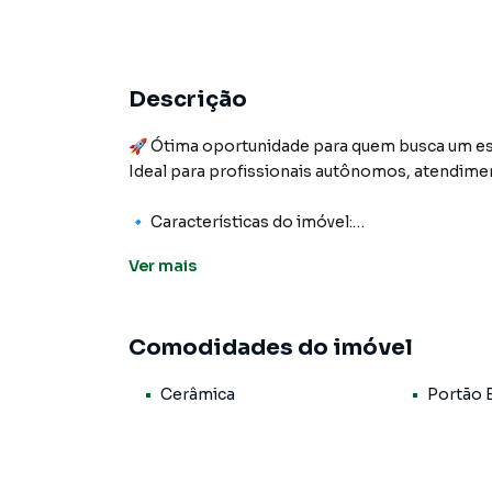
Descrição
🚀 Ótima oportunidade para quem busca um esp
Ideal para profissionais autônomos, atendiment
🔹 Características do imóvel:
✔ Sala térrea com 15m² – prática e funcional
Ver
mais
✔ Recepção ampla com 30m² – mais conforto 
✔ Banheiro compartilhado
✔ Ambiente de fácil acesso, ideal para atend
Comodidades do imóvel
📍 Localização estratégica:
Cerâmica
Portão 
Próxima a importantes pontos da região como D
Life, Costela & Cia, Assaí Atacadista Anchieta
Arena.