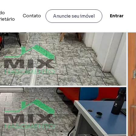
do
Contato
Entrar
Anuncie seu imóvel
ietário