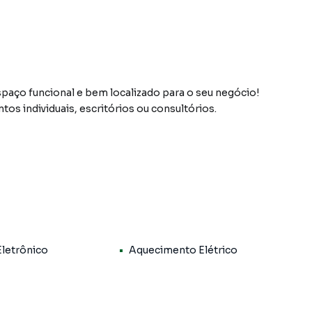
aço funcional e bem localizado para o seu negócio!
os individuais, escritórios ou consultórios.
para clientes e espera
imento ao público
Eletrônico
Aquecimento Elétrico
rogasil, Santa Marcelina Saúde, Grob do Brasil, Fort
, Living Moovie e Parque Municipal Engenheiro Salvador