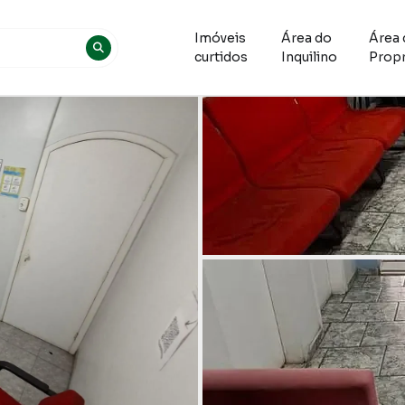
Imóveis
Área do
Área 
curtidos
Inquilino
Propr