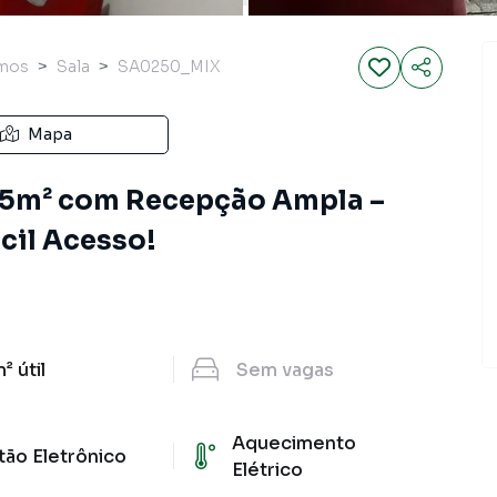
mos
Sala
SA0250_MIX
Mapa
 15m² com Recepção Ampla –
ácil Acesso!
m²
útil
Sem
vagas
Aquecimento
tão Eletrônico
Elétrico