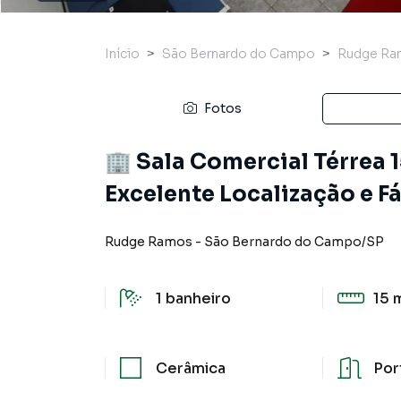
Início
São Bernardo do Campo
Rudge Ra
Fotos
🏢 Sala Comercial Térrea
Excelente Localização e F
Rudge Ramos
-
São Bernardo do Campo
/
SP
1
banheiro
15 
Cerâmica
Por