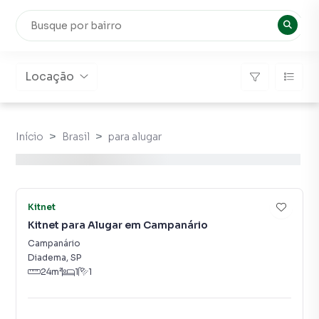
Locação
Início
Brasil
para alugar
5
Kitnet
Kitnet para Alugar em Campanário
Campanário
Diadema
,
SP
24
m²
1
1