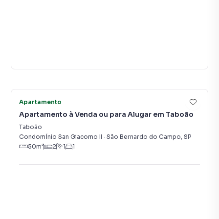
Vídeo
31
Apartamento
Apartamento à Venda ou para Alugar em Taboão
Taboão
Condomínio San Giacomo II
·
São Bernardo do Campo
,
SP
50
m²
2
1
1