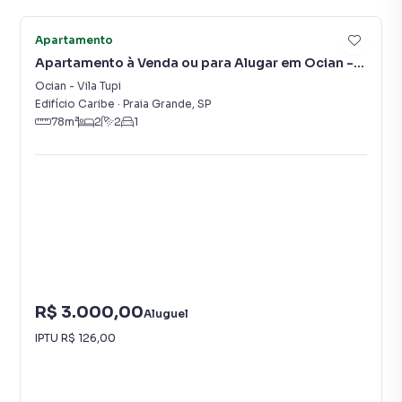
Apartamento
Apartamento à Venda ou para Alugar em Ocian -
Vila Tupi
Ocian - Vila Tupi
Edifício Caribe
·
Praia Grande
,
SP
78
m²
2
2
1
R$ 3.000,00
Aluguel
IPTU
R$ 126,00