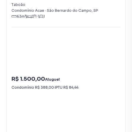
Taboão
Condomínio Acae
·
São Bernardo do Campo
,
SP
63
m²
2
1
1
R$ 1.500,00
Aluguel
Condomínio
R$ 388,00
·
IPTU
R$ 84,44