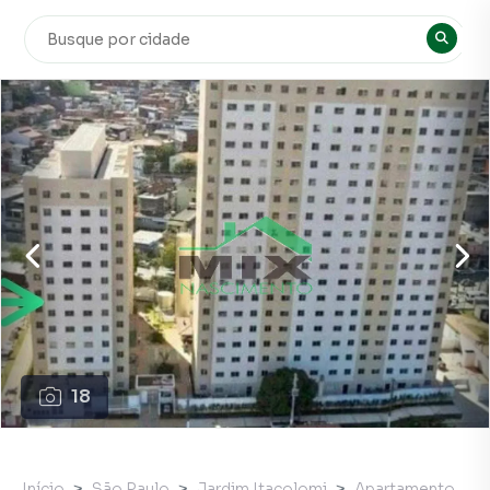
18
Início
São Paulo
Jardim Itacolomi
Apartamento