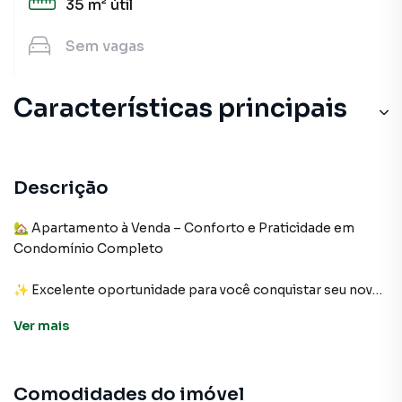
35 m²
útil
Sem
vagas
Características principais
Descrição
🏡 Apartamento à Venda – Conforto e Praticidade em
Condomínio Completo
✨ Excelente oportunidade para você conquistar seu novo
lar!
Ver
mais
Apartamento com 35 m², muito bem distribuídos:
02 dormitórios aconchegantes
Comodidades do imóvel