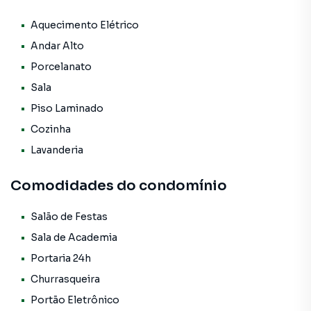
Sala acolhedora
Aquecimento Elétrico
Cozinha funcional
Andar Alto
Porcelanato
Banheiro social
Sala
Piso Laminado
🌟 Condomínio com infraestrutura completa para seu
Cozinha
bem-estar:
Lavanderia
Salão de festas
Comodidades do condomínio
Churrasqueira
Salão de Festas
Espaço pet
Sala de Academia
Portaria 24h
Academia
Churrasqueira
Lavanderia coletiva
Portão Eletrônico