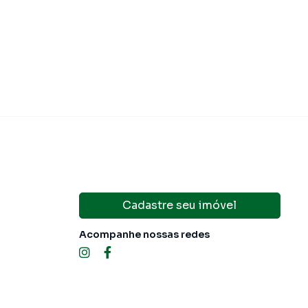
U
R$ 100,11
Condomínio
R$ 
Cadastre seu imóvel
Acompanhe nossas redes