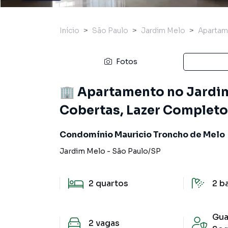
Início
São Paulo
Jardim Melo
Apartam
Fotos
🏢 Apartamento no Jardim
Cobertas, Lazer Completo
Condomínio Mauricio Troncho de Melo
Jardim Melo
-
São Paulo
/
SP
2
quartos
2
b
Gua
2
vagas