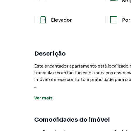
Seg
Elevador
Por
Descrição
Este encantador apartamento está localizado 
tranquila e com fácil acesso a serviços essenc
imóvel oferece conforto e praticidade para o di
O apartamento conta com 2 dormitórios, sen
Ver
mais
organização e conforto. A cozinha americana i
permitindo interação com a sala e criando u
familiares.
Comodidades do imóvel
Outro grande diferencial é que o imóvel possu