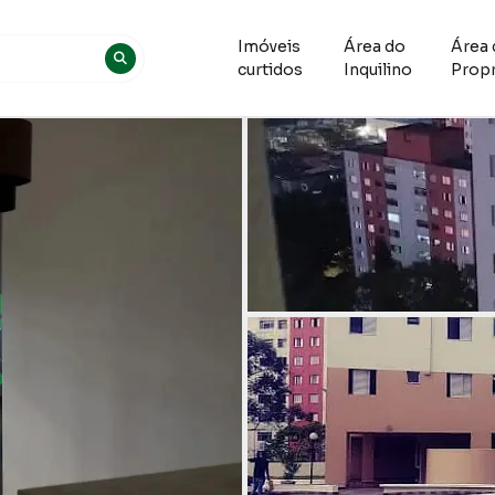
Imóveis
Área do
Área 
curtidos
Inquilino
Propr