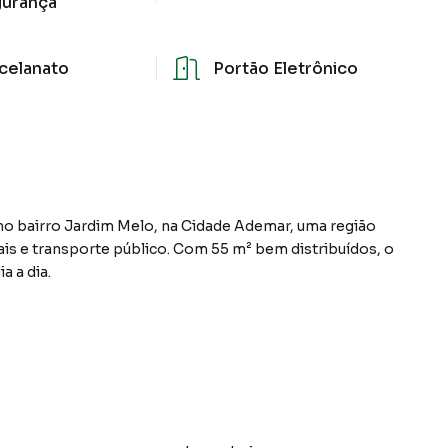
urança
celanato
Portão Eletrônico
no bairro Jardim Melo, na Cidade Ademar, uma região
iais e transporte público. Com 55 m² bem distribuídos, o
a a dia.
do um deles com guarda-roupa, proporcionando
ntegrada traz mais funcionalidade ao ambiente,
m espaço moderno e aconchegante para receber amigos e
i 2 vagas de garagem cobertas no subsolo, garantindo