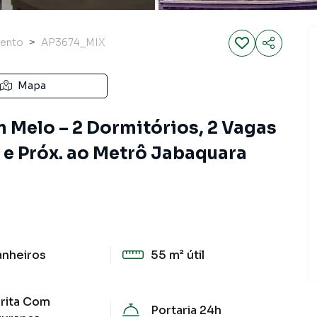
ento
AP3674_MIX
Mapa
 Melo – 2 Dormitórios, 2 Vagas
 e Próx. ao Metrô Jabaquara
anheiros
55 m²
útil
rita Com
Portaria 24h