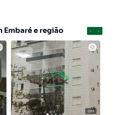
l para quem deseja renovar, personalizar e ainda garantir
m Embaré e região
 ao Super Centro Comercial Boqueirão e ao Carrefour,
farmácias e comércios em geral. Está a poucos
da e fácil acesso ao lazer.
nal ou temporada, este imóvel atende diferentes perfis
móvel com excelente localização e enorme potencial de
2
35
 do bairro Embaré, em Santos. Não encontrou o que