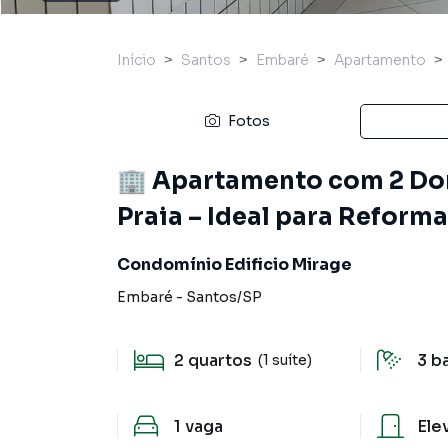
Início
Santos
Embaré
Apartamento
Fotos
🏢 Apartamento com 2 Dorm
Praia – Ideal para Reforma
Condomínio Edificio Mirage
Embaré
-
Santos
/
SP
2
quartos
3
b
(1 suíte)
1
vaga
Ele