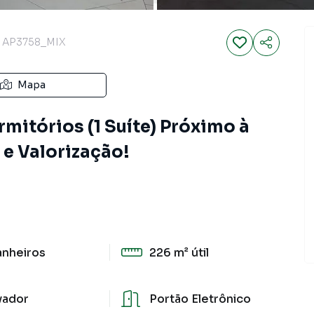
AP3758_MIX
Mapa
itórios (1 Suíte) Próximo à
 e Valorização!
anheiros
226 m²
útil
vador
Portão Eletrônico