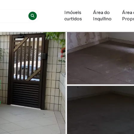
Imóveis
Área do
Área 
curtidos
Inquilino
Propr