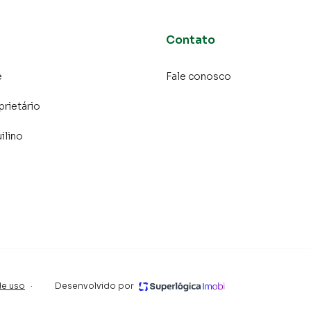
keting digital focada em produzir campanhas
o o número de contatos interessados e tendo como
 alugar seu imóvel mais rápido. Contamos também com
Contato
dos e uma central de atendimento preparada para
e
Fale conosco
prietário
ilino
de uso
·
Desenvolvido por