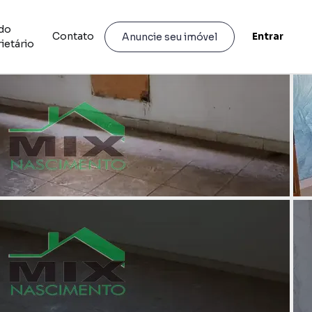
do
Contato
Entrar
Anuncie seu imóvel
ietário