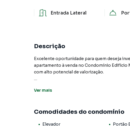
Entrada Lateral
Por
Descrição
Excelente oportunidade para quem deseja invest
apartamento à venda no Condomínio Edifício 
com alto potencial de valorização.
Localizado no 4º andar, em um prédio com ape
Ver
mais
privacidade e tranquilidade para o dia a dia. A 
possibilidades de modernização e adaptação c
Comodidades do condomínio
O apartamento conta com 2 dormitórios, sendo
totalizando 3 banheiros. Possui também 1 vaga
Elevador
Portão 
de serviço, trazendo mais praticidade e funcio