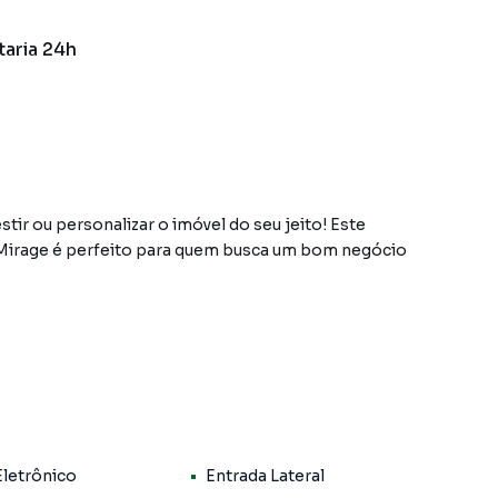
taria 24h
ir ou personalizar o imóvel do seu jeito! Este
Mirage é perfeito para quem busca um bom negócio
nas 4 apartamentos por andar, o imóvel oferece mais
planta é bem distribuída, permitindo diversas
onforme seu estilo.
 1 suíte, além de quarto e banheiro de empregada,
 de garagem coberta, elevador, entrada social e entrada
Eletrônico
Entrada Lateral
nalidade.