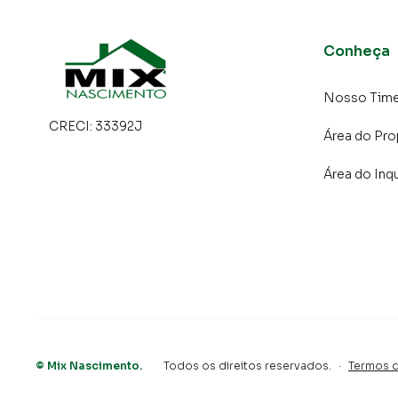
Embaré. Isso porque temos uma equipe de mar
específicas para Santos, o que aumenta muit
consequência uma maior chance de vender ou
Conheça
um time de programadores, corretores treina
atender proprietários e inquilinos.
Nosso Tim
CRECI:
33392J
Área do Pro
Área do Inqu
©
Mix Nascimento
.
Todos os direitos reservados.
·
Termos 