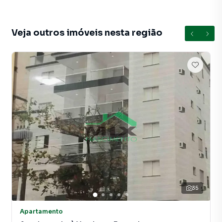
Localizado no bairro João Batista Julião 📍, em uma região
privilegiada do Guarujá, você estará próximo à praia, com
fácil acesso a comércios, restaurantes e serviços locais,
Veja outros imóveis nesta região
aproveitando tudo o que o litoral tem de melhor 🌴.
Se você procura um imóvel completo, bem localizado e
pronto para uso, essa é a oportunidade ideal! 💰
Agende agora mesmo sua visita 📞 e venha conhecer seu
novo espaço no litoral! 🚀
Apartamento para Venda em região valorizada do bairro
Loteamento João Batista Julião, em Guarujá. Não
encontrou o que procurava ou deseja mais informações
sobre Apartamento em Guarujá? Entre em contato com
nossa equipe.
35
A Mix Nascimento tem mais opções de apartamentos,
Apartamento