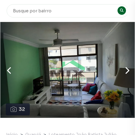
32
Início
Guarujá
Loteamento João Batista Julião