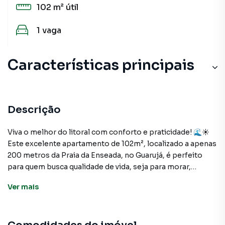
102 m²
útil
1
vaga
Características principais
Sacada
Varanda
Descrição
Andar Alto
Viva o melhor do litoral com conforto e praticidade! 🌊☀️
Este excelente apartamento de 102m², localizado a apenas
Aceita Pet
200 metros da Praia da Enseada, no Guarujá, é perfeito
para quem busca qualidade de vida, seja para morar,
Lavanderia
veraneio ou investimento.
Ver
mais
Decorado
O imóvel conta com 3 dormitórios, sendo 1 suíte, além de
banheiro social completo, oferecendo todo o conforto
Armário Cozinha
necessário para acomodar sua família com tranquilidade