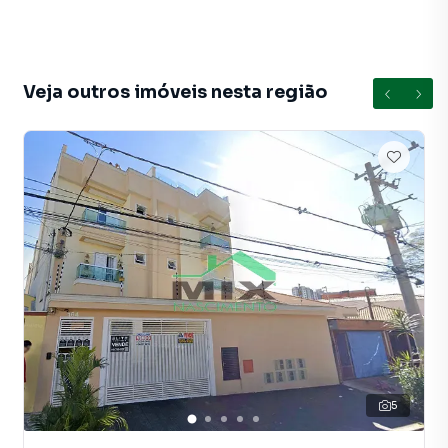
Anuncie seu imóvel! É fácil, rápido e gratuito! A Mix
Nascimento é uma imobiliária digital com imóveis em
diversas cidades do Brasil, incluindo Mauá.
Veja outros imóveis nesta região
Na Mix Nascimento você consegue vender ou alugar seu
imóvel muito mais rápido do que em imobiliárias
tradicionais. Já vendemos e locamos diversos imóveis em
Mauá, especialmente em Parque Sao Vicente. Isso porque
temos uma equipe de marketing digital focada em produzir
campanhas específicas para Mauá, o que aumenta muito o
número de contatos interessados e tendo como
consequência uma maior chance de vender ou alugar seu
imóvel mais rápido. Contamos também com um time de
programadores, corretores treinados e uma central de
atendimento preparada para atender proprietários e
inquilinos.
5