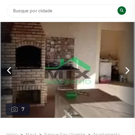
7
Início
Mauá
Parque Sao Vicente
Apartamento