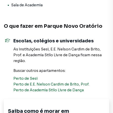
e barracões para venda ou locação, além de
Sala de Academia
empreendimentos em construção ou lançamentos na
planta em Taboão e em outras regiões de São Bernardo do
Campo. Aqui você encontra milhares de ofertas para
O que fazer em
Parque Novo Oratório
encontrar o imóvel que mais combina com seu estilo de
vida.
Escolas, colégios e universidades
Negocie seu imóvel de forma totalmente online, com
As instituições
Sesi
,
E.E. Nelson Cardim de Brito,
segurança e tranquilidade. Na Mix Nascimento você
Prof.
e
Academia Stilo Livre de Dança
ficam nessa
consegue comprar ou alugar um imóvel em São Bernardo
região.
do Campo mesmo não estando na cidade e com a
praticidade de fazer tudo online, direto do seu computador
Buscar outros
apartamentos
:
ou smartphone. Nós criamos soluções inovadoras para
Perto de
Sesi
simplificar a relação de proprietários, inquilinos e
Perto de
E.E. Nelson Cardim de Brito, Prof.
compradores com o mercado imobiliário.
Perto de
Academia Stilo Livre de Dança
Anuncie seu imóvel! É fácil, rápido e gratuito! A Mix
Nascimento é uma imobiliária digital com imóveis em
diversas cidades do Brasil, incluindo São Bernardo do
Saiba como é morar em