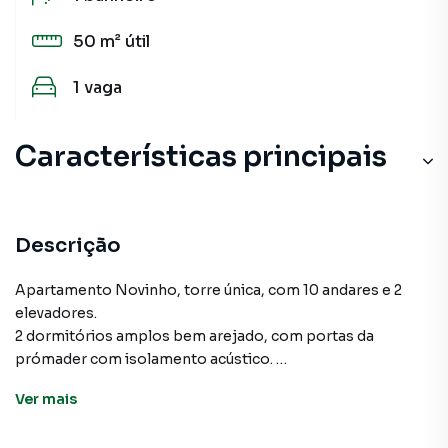
50 m²
útil
1
vaga
Características principais
Descrição
Apartamento Novinho, torre única, com 10 andares e 2
elevadores.
2 dormitórios amplos bem arejado, com portas da
prómader com isolamento acústico.
Sala em 2 ambientes, cozinha grande e arejada com ponto
Ver
mais
de gás para fazer uma ilha e lavanderia comporta
aquecedor.