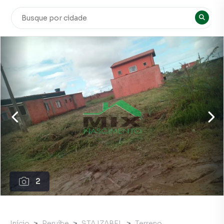
2
Início
Peruíbe
STA IZABEL
Terreno