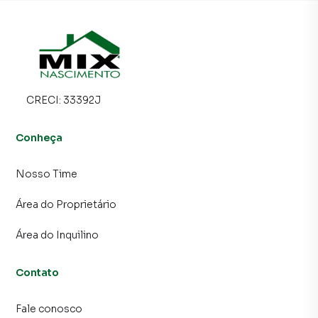
muito o número de contatos interessados e tendo como
consequência uma maior chance de vender ou alugar seu
imóvel mais rápido. Contamos também com um time de
programadores, corretores treinados e uma central de
atendimento preparada para atender proprietários e
inquilinos.
CRECI:
33392J
Conheça
Nosso Time
Área do Proprietário
Área do Inquilino
Contato
Fale conosco