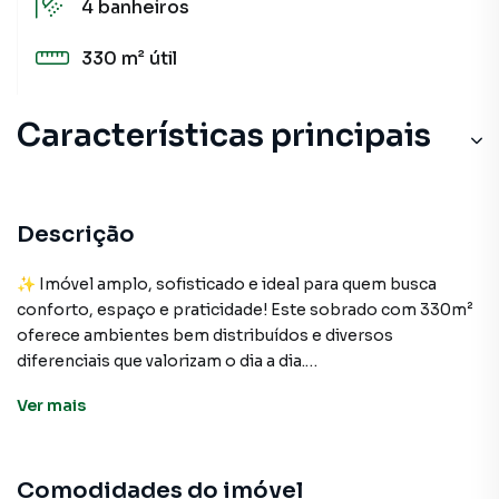
4
banheiros
330 m²
útil
Características principais
Churrasqueira
Sacada
Descrição
Armário Suíte
✨ Imóvel amplo, sofisticado e ideal para quem busca
conforto, espaço e praticidade! Este sobrado com 330m²
Portão Eletrônico
oferece ambientes bem distribuídos e diversos
diferenciais que valorizam o dia a dia.
Cerâmica
Ver
mais
🔹 Características do imóvel:
✔ 3 dormitórios com armários, sendo 1 suíte – mais
conforto e privacidade
Comodidades do imóvel
✔ 4 banheiros no total