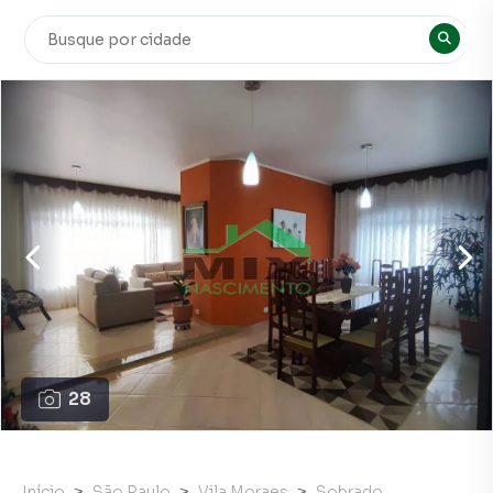
28
Início
São Paulo
Vila Moraes
Sobrado