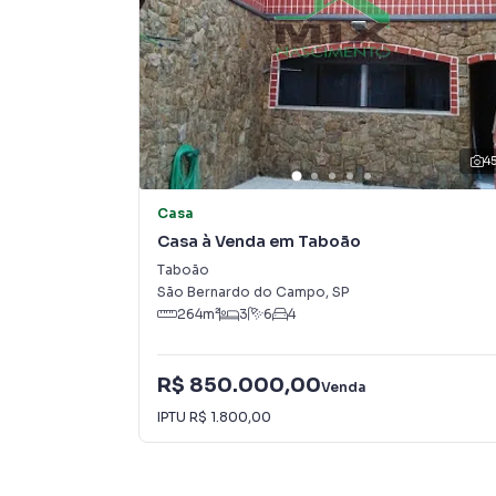
🏭 Mahle Metal Leve
🏭 Mercedes-Benz
🛒 Carrefour
🥙 Habib’s
🍔 McDonald’s
💊 Drogaria São Paulo
🥖 Padaria Talia
4
🍽 Praça 31 Restaurante
🐾 Villa Pet Care
Casa
Casa à Venda em Taboão
🚗 **Fácil acesso às principais vias**
Taboão
São Bernardo do Campo
,
SP
• Avenida do Taboão
264
m²
3
6
4
• Avenida 31 de Março
• Avenida das Ameixeiras
R$ 850.000,00
• Rodovia Anchieta
Venda
• Avenida Lions
IPTU
R$ 1.800,00
Essa localização facilita o deslocamento pa
São Paulo**, trazendo mais mobilidade e pratic