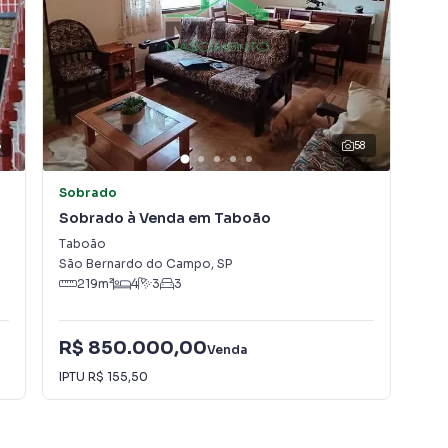
5
58
Sobrado
Ca
Sobrado à Venda em Taboão
Cas
Taboão
Vila
São Bernardo do Campo
,
SP
São
219
m²
4
3
3
R$ 850.000,00
R$
Venda
IPTU
R$ 155,50
IPT
ra **São Bernardo do Campo, Diadema e também para
idade para o dia a dia.