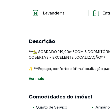
Lavanderia
Ent
Descrição
**🏡 SOBRADO 219,90m² COM 3 DORMITÓRIO
COBERTAS – EXCELENTE LOCALIZAÇÃO**
✨ **Espaço, conforto e ótima localização para
Ver
mais
Este amplo sobrado possui **219,90 m² de ár
distribuídos e funcionais, ideais para quem b
infraestrutura.
Comodidades do imóvel
🏠 **Características do Imóvel**
Quarto de Serviço
Armário