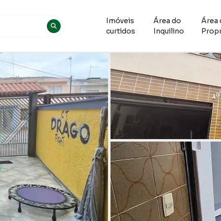
Imóveis
Área do
Área 
curtidos
Inquilino
Propr