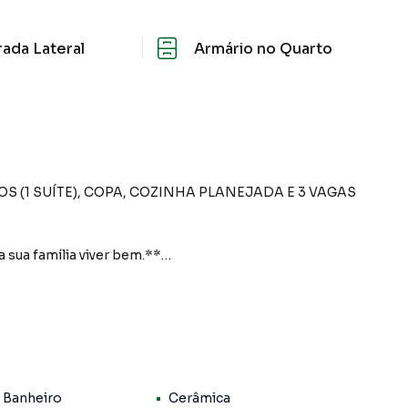
rada Lateral
Armário no Quarto
S (1 SUÍTE), COPA, COZINHA PLANEJADA E 3 VAGAS
 sua família viver bem.**
ea construída**, oferecendo ambientes bem
usca conforto e praticidade em uma região com excelente
 Banheiro
Cerâmica