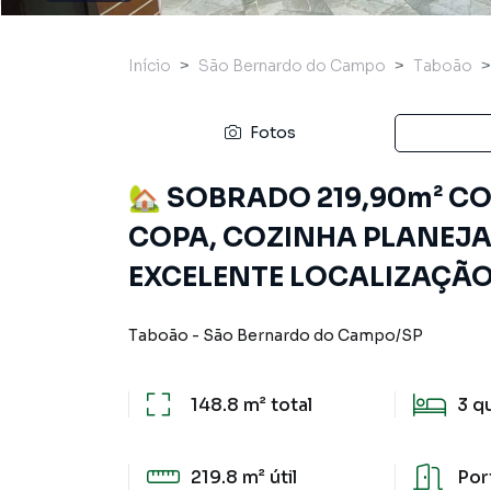
Início
São Bernardo do Campo
Taboão
Fotos
🏡 SOBRADO 219,90m² COM
COPA, COZINHA PLANEJA
EXCELENTE LOCALIZAÇÃ
Taboão
-
São Bernardo do Campo
/
SP
148.8 m²
total
3
q
219.8 m²
útil
Por