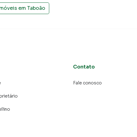
imóveis em
Taboão
rta e ótima localização são muito valorizados na
ou agende uma visita para conhecer este imóvel!**
bairro Taboão, em São Bernardo do Campo. Não
nformações sobre Sobrado em São Bernardo do Campo?
Contato
entos, casas residenciais e comerciais, sobrados,
e
Fale conosco
ocação, além de empreendimentos em construção ou
prietário
 regiões de São Bernardo do Campo. Aqui você
 imóvel que mais combina com seu estilo de vida.
ilino
e, com segurança e tranquilidade. Na Mix Nascimento
 em São Bernardo do Campo mesmo não estando na
ne, direto do seu computador ou smartphone. Nós