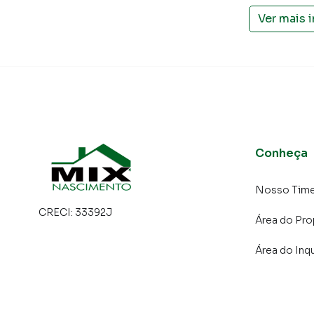
Ver mais 
⚠️ **Sobrados amplos com suíte, garagem cobe
região.**
📲 **Entre em contato para mais informações 
Sobrado para Venda em região valorizada do 
encontrou o que procurava ou deseja mais i
Conheça
Entre em contato com nossa equipe.
A Mix Nascimento tem mais opções de apartam
Nosso Tim
terrenos, lojas e barracões para venda ou l
CRECI:
33392J
Área do Pro
lançamentos na planta em Taboão e em outras
encontra milhares de ofertas para encontrar o
Área do Inqu
Negocie seu imóvel de forma totalmente onlin
você consegue comprar ou alugar um imóvel
cidade e com a praticidade de fazer tudo onli