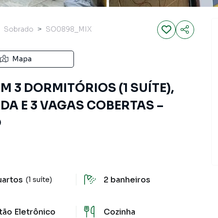
Sobrado
SO0898_MIX
Mapa
 3 DORMITÓRIOS (1 SUÍTE),
DA E 3 VAGAS COBERTAS –
O
uartos
2
banheiros
(1 suíte)
tão Eletrônico
Cozinha