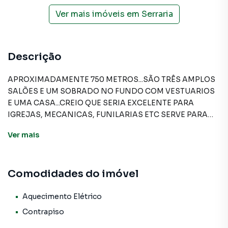
Ver mais imóveis em
Serraria
Descrição
APROXIMADAMENTE 750 METROS...SÃO TRÊS AMPLOS
SALÕES E UM SOBRADO NO FUNDO COM VESTUARIOS
E UMA CASA...CREIO QUE SERIA EXCELENTE PARA
IGREJAS, MECANICAS, FUNILARIAS ETC SERVE PARA
QUALQUER TIPO DE ATIVIDADE INDUSTRIAL E OU
Ver
mais
COMERCIAL...
A Mix Nascimento tem mais opções de apartamentos,
casas residenciais e comerciais, sobrados, terrenos, lojas
Comodidades do imóvel
e barracões para venda ou locação, além de
empreendimentos em construção ou lançamentos na
planta em Serraria e em outras regiões de Diadema. Aqui
Aquecimento Elétrico
você encontra milhares de ofertas para encontrar o imóvel
Contrapiso
que mais combina com seu estilo de vida. Negocie seu