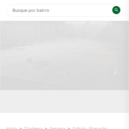
Início
Diadema
Serraria
Galpão / Barracão