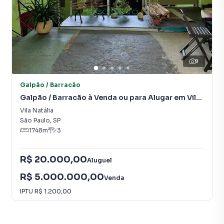
9
Galpão / Barracão
Galpão / Barracão à Venda ou para Alugar em Vila
Natália
Vila Natália
São Paulo
,
SP
1748
m²
3
R$ 20.000,00
Aluguel
R$ 5.000.000,00
Venda
IPTU
R$ 1.200,00