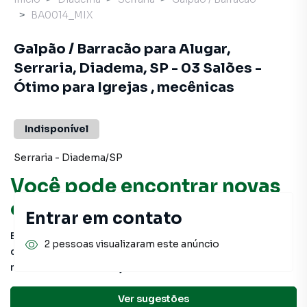
BA0014_MIX
Galpão / Barracão para Alugar,
Serraria, Diadema, SP - 03 Salões -
Ótimo para Igrejas , mecênicas
Indisponível
Serraria
-
Diadema
/
SP
Você pode encontrar novas
oportunidades!
Entrar em contato
Este imóvel não está mais disponível, mas você pode
2 pessoas visualizaram este anúncio
conferir outros em nosso site ou deixar seu contato para
receber mais informações.
Ver sugestões