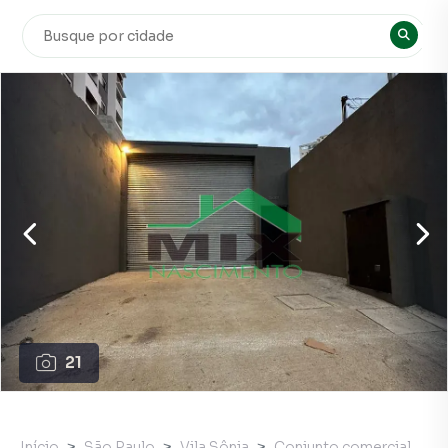
21
Início
São Paulo
Vila Sônia
Conjunto comercial