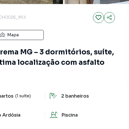
CH0026_MIX
Mapa
rema MG – 3 dormitórios, suíte,
ótima localização com asfalto
uartos
2
banheiros
(1 suíte)
o Ardósia
Piscina