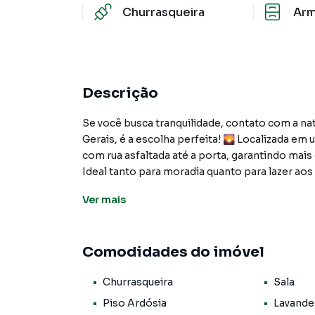
Churrasqueira
Arm
Descrição
Se você busca tranquilidade, contato com a nat
Gerais, é a escolha perfeita! 🌄 Localizada em 
com rua asfaltada até a porta, garantindo mais 
Ideal tanto para moradia quanto para lazer ao
acolhedor, amplo e cercado por muito verde 🌿,
Ver
mais
sem abrir mão da comodidade.
A casa principal possui 3 dormitórios amplos 
privacidade para toda a família. Os ambientes 
Comodidades do imóvel
ventilação, tornando o espaço ainda mais agra
Na área externa, o imóvel é um verdadeiro con
Churrasqueira
Sala
piscina 🏊‍♂️, ideal para aproveitar os dias de s
amigos e familiares em momentos especiais. O 
Piso Ardósia
Lavande