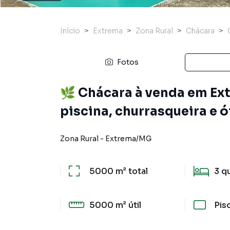
Início
Extrema
Zona Rural
Chácara
Fotos
🌿 Chácara à venda em Ext
piscina, churrasqueira e 
Zona Rural
-
Extrema
/
MG
5000 m²
total
3
q
5000 m²
útil
Pis