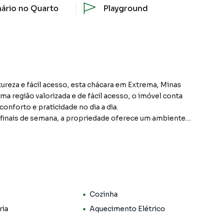
ário no Quarto
Playground
ureza e fácil acesso, esta chácara em Extrema, Minas
uma região valorizada e de fácil acesso, o imóvel conta
conforto e praticidade no dia a dia.
s finais de semana, a propriedade oferece um ambiente
 perfeito para quem deseja fugir da correria da cidade
️, sendo 1 suíte, proporcionando conforto e
são bem distribuídos, com ótima iluminação natural e
dável.
vite ao lazer e ao descanso 😍. Conta com uma excelente
Cozinha
ol, além de uma churrasqueira 🍖 perfeita para reunir
tradicional forno a lenha 🔥 traz um charme rústico ao
ria
Aquecimento Elétrico