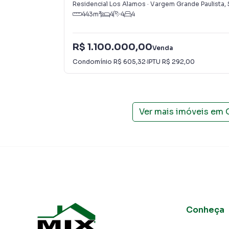
Residencial Los Alamos
·
Vargem Grande Paulista
,
443
m²
4
4
4
R$ 1.100.000,00
Venda
Condomínio
R$ 605,32
·
IPTU
R$ 292,00
Ver mais imóveis em
Conheça