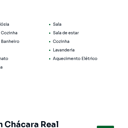
 imóvel que mais combina com seu estilo de vida.
e, com segurança e tranquilidade. Na Mix Nascimento
dósia
Sala
m Cotia mesmo não estando na cidade e com a
seu computador ou smartphone. Nós criamos soluções
 Cozinha
Sala de estar
rietários, inquilinos e compradores com o mercado
 Banheiro
Cozinha
Lavanderia
 A Mix Nascimento é uma imobiliária digital com imóveis
nato
Aquecimento Elétrico
ca
lugar seu imóvel muito mais rápido do que em
amos diversos imóveis em Cotia, especialmente em
emos uma equipe de marketing digital focada em produzir
enta muito o número de contatos interessados e tendo
er ou alugar seu imóvel mais rápido. Contamos também
einados e uma central de atendimento preparada para
m Chácara Real