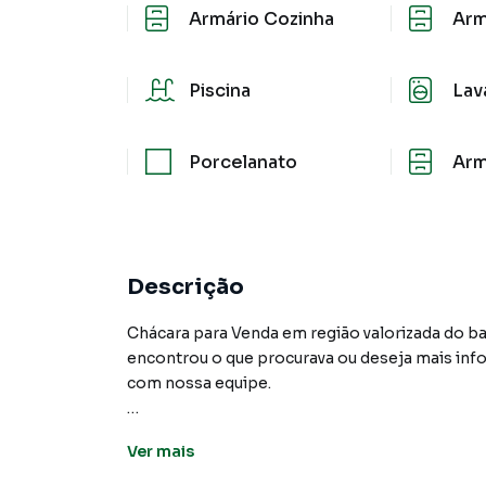
Armário Cozinha
Arm
Piscina
Lav
Porcelanato
Arm
Descrição
Chácara para Venda em região valorizada do ba
encontrou o que procurava ou deseja mais in
com nossa equipe.
A Mix Nascimento tem mais opções de apartam
Ver
mais
terrenos, lojas e barracões para venda ou l
lançamentos na planta em Chácara Real (Caucai