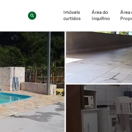
Imóveis
Área do
Área 
curtidos
Inquilino
Propr