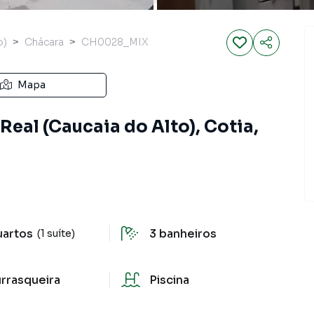
o)
Chácara
CH0028_MIX
Mapa
eal (Caucaia do Alto), Cotia,
uartos
3
banheiros
(1 suíte)
rrasqueira
Piscina