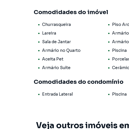
encontra milhares de ofertas para encontrar o
Comodidades do imóvel
Negocie seu imóvel de forma totalmente onlin
Churrasqueira
Piso Ar
você consegue comprar ou alugar um imóvel e
praticidade de fazer tudo online, direto do 
Lareira
Armário
inovadoras para simplificar a relação de prop
Sala de Jantar
Armário
imobiliário.
Armário no Quarto
Piscina
Anuncie seu imóvel! É fácil, rápido e gratuito!
Aceita Pet
Porcela
em diversas cidades do Brasil, incluindo Cotia.
Armário Suíte
Cerâmi
Na Mix Nascimento você consegue vender ou a
Comodidades do condomínio
imobiliárias tradicionais. Já vendemos e loc
Chácara Real (Caucaia do Alto). Isso porque t
Entrada Lateral
Piscina
campanhas específicas para Cotia, o que aum
como consequência uma maior chance de vend
com um time de programadores, corretores tr
atender proprietários e inquilinos.
Veja outros imóveis e