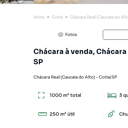
Início
Cotia
Chácara Real (Caucaia do Alt
Fotos
Chácara à venda, Chácara R
SP
Chácara Real (Caucaia do Alto)
-
Cotia
/
SP
1000 m²
total
3
q
250 m²
útil
Chu