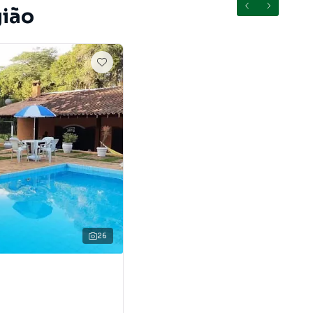
gião
26