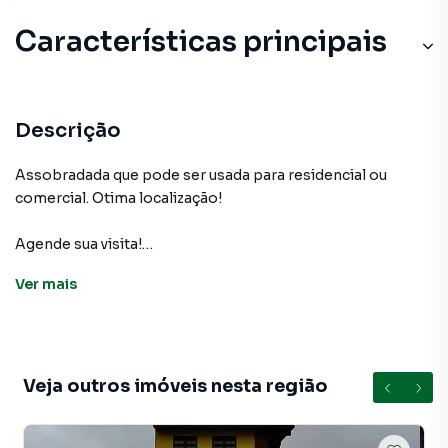
Características principais
Descrição
Assobradada que pode ser usada para residencial ou
comercial. Otima localização!
Agende sua visita!
Ver
mais
Casa para Venda em região valorizada do bairro
Independência, em São Bernardo do Campo. Não
encontrou o que procurava ou deseja mais informações
sobre Casa em São Bernardo do Campo? Entre em
Veja outros imóveis nesta região
contato com nossa equipe.