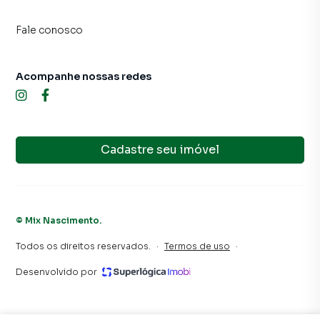
🔒 CONDOMÍNIO COM INFRAESTRUTURA COMPLETA
Fale conosco
✔ Portaria e segurança 24 horas
✔ Piscina adulto e infantil
Acompanhe nossas redes
✔ Academia
✔ Quadra de tênis
Cadastre seu imóvel
✔ Sala de jogos
✔ Dois lagos para pesca esportiva
©
Mix Nascimento
.
✔ Trilhas ecológicas
Todos os direitos reservados.
·
Termos de uso
·
✔ Áreas verdes preservadas
Desenvolvido por
✔ Ambiente tranquilo e familiar