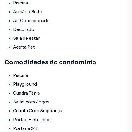
Piscina
✨ Pé-direito alto, proporcionando amplitude e
Armário Suíte
sofisticação
Ar-Condicionado
✨ Ambientes integrados e funcionais
Decorado
Sala de estar
✨ Excelente iluminação natural em todos os cômodos
Aceita Pet
✨ Quintal amplo e gramado
Comodidades do condomínio
✨ Piscina privativa
Piscina
✨ Espaço ideal para convivência e lazer
Playground
Quadra Tênis
✨ Aceita permuta
Salão com Jogos
🛋️ AMBIENTES AMPLOS E ACONCHEGANTES
Guarita Com Segurança
Portão Eletrônico
A sala impressiona pela amplitude e pelo pé-direito
Portaria 24h
elevado, criando um ambiente elegante e acolhedor. A