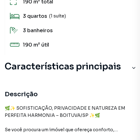
190 m²
total
3
quartos
(1 suíte)
3
banheiros
190 m²
útil
Características principais
Churrasqueira
Piscina
Descrição
Portão Eletrônico
🌿✨ SOFISTICAÇÃO, PRIVACIDADE E NATUREZA EM
PERFEITA HARMONIA – BOITUVA/SP ✨🌿
Armário Suíte
Se você procura um imóvel que ofereça conforto,
Ar-Condicionado
exclusividade e qualidade de vida, esta belíssima casa em