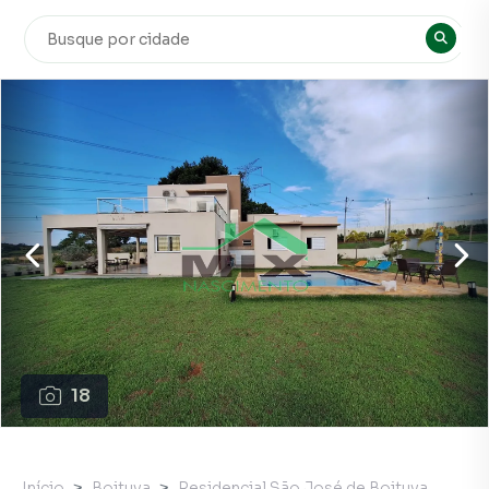
18
Início
Boituva
Residencial São José de Boituva