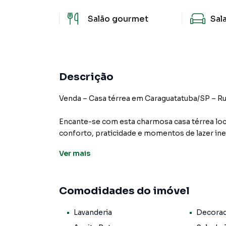
Salão gourmet
Sal
Descrição
Venda – Casa térrea em Caraguatatuba/SP – R
Encante-se com esta charmosa casa térrea loc
conforto, praticidade e momentos de lazer ine
Ver
mais
O imóvel dispõe de:
1 suíte aconchegante
Comodidades do imóvel
1 quarto espaçoso
Lavanderia
Decora