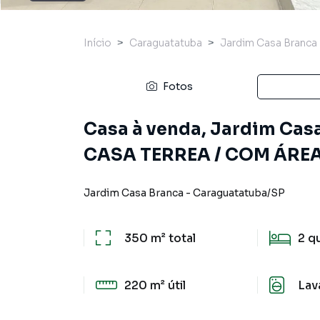
Início
Caraguatatuba
Jardim Casa Branca
Fotos
Casa à venda, Jardim Cas
CASA TERREA / COM ÁREA
Jardim Casa Branca
-
Caraguatatuba
/
SP
350 m²
total
2
q
220 m²
útil
Lav