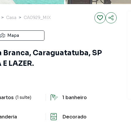
Casa
CA0929_MIX
Mapa
a Branca, Caraguatatuba, SP
 E LAZER.
uartos
1
banheiro
(1 suíte)
anderia
Decorado