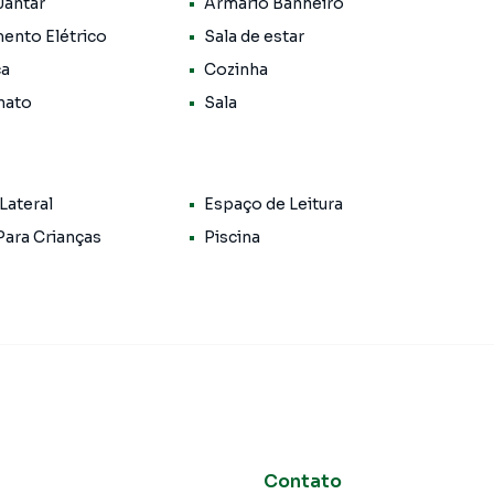
Jantar
Armário Banheiro
ento Elétrico
Sala de estar
ca
Cozinha
nato
Sala
Lateral
Espaço de Leitura
zinha planejada, equipada com churrasqueira e forno
Para Crianças
Piscina
os em um ambiente sofisticado e acolhedor.
s cidades litorâneas mais desejadas do litoral paulista.
Contato
ro Jardim Casa Branca, em Caraguatatuba. Não encontrou