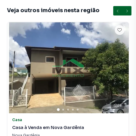
Uma excelente oportunidade para quem deseja morar em
Veja outros imóveis nesta região
uma das cidades mais procuradas do interior paulista.
📲 Agende sua visita e venha conhecer! 🏡
Casa para Venda em região valorizada do bairro
Loteamento Loanda, em Atibaia. Não encontrou o que
procurava ou deseja mais informações sobre Casa em
Atibaia? Entre em contato com nossa equipe.
A Mix Nascimento tem mais opções de apartamentos,
casas residenciais e comerciais, sobrados, terrenos, lojas
e barracões para venda ou locação, além de
empreendimentos em construção ou lançamentos na
26
planta em Loteamento Loanda e em outras regiões de
Atibaia. Aqui você encontra milhares de ofertas para
Casa
encontrar o imóvel que mais combina com seu estilo de
Casa à Venda em Nova Gardênia
vida.
Nova Gardênia