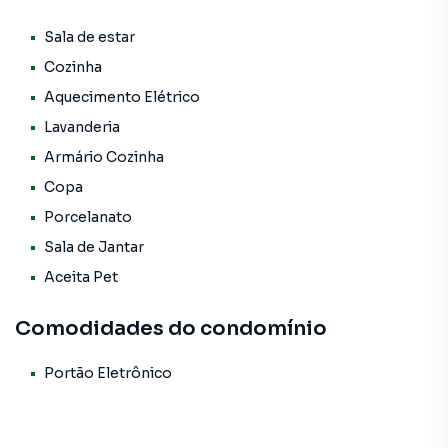
A cozinha é espaçosa e funcional, integrada a um agradável
Porcelanato
espaço gourmet, perfeito para reunir família e amigos. O
Sala de estar
imóvel dispõe ainda de lavabo e 2 vagas de garagem
Cozinha
Sala de Jantar
cobertas com portão automático, garantindo mais
Aquecimento Elétrico
segurança e comodidade.
Lavanderia
📍 Localização privilegiada, próxima ao CT do Red Bull
Armário Cozinha
Bragantino, Pousada das Estrelas Atibaia, Parque
Copa
Municipal Edmundo Zanoni, 7 Ervas Restaurante e Centro
Porcelanato
de Convenções e Eventos Victor Brecheret, além de
comércios e serviços da região.
Sala de Jantar
Aceita Pet
🚗 Fácil acesso às principais vias:
• Rodovia Dom Pedro I
Comodidades do condomínio
• Avenida dos Jacarandás
• Avenida Horácio Netto
Portão Eletrônico
• Avenida Cinamomos
• Jardim Brisa
• Chácaras Interlagos