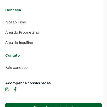
produzir campanhas específicas para Atibaia, o que
aumenta muito o número de contatos interessados e
Conheça
tendo como consequência uma maior chance de vender ou
alugar seu imóvel mais rápido. Contamos também com um
Nosso Time
time de programadores, corretores treinados e uma
central de atendimento preparada para atender
Área do Proprietário
proprietários e inquilinos.
Área do Inquilino
Contato
Fale conosco
Acompanhe nossas redes