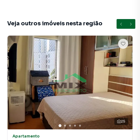
Na Mix Nascimento você consegue vender ou alugar seu
imóvel muito mais rápido do que em imobiliárias
tradicionais. Já vendemos e locamos diversos imóveis em
Veja outros imóveis nesta região
São Paulo, especialmente em Vila Liviero. Isso porque
temos uma equipe de marketing digital focada em produzir
campanhas específicas para São Paulo, o que aumenta
muito o número de contatos interessados e tendo como
consequência uma maior chance de vender ou alugar seu
imóvel mais rápido. Contamos também com um time de
programadores, corretores treinados e uma central de
atendimento preparada para atender proprietários e
inquilinos.
25
Apartamento