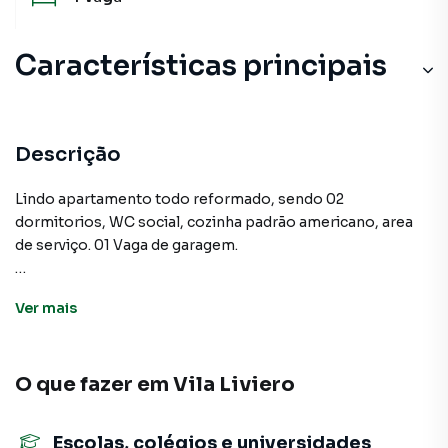
Características principais
Descrição
Lindo apartamento todo reformado, sendo 02
dormitorios, WC social, cozinha padrão americano, area
de serviço. 01 Vaga de garagem.
Ver
mais
Apartamento para Venda em região valorizada do bairro
Vila Liviero, em São Paulo. Não encontrou o que procurava
ou deseja mais informações sobre Apartamento em São
O que fazer em
Vila Liviero
Paulo? Entre em contato com nossa equipe.
A Mix Nascimento tem mais opções de apartamentos,
Escolas, colégios e universidades