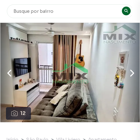
12
Início
São Paulo
Vila Liviero
Apartamento