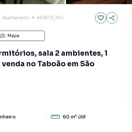
Apartamento
AP3573_MIX
Mapa
itórios, sala 2 ambientes, 1
 à venda no Taboão em São
nheiro
60 m²
útil