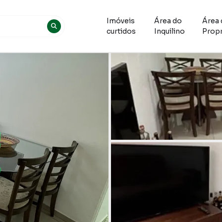
Imóveis
Área do
Área 
curtidos
Inquilino
Propr