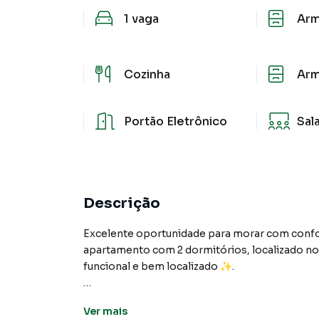
1
vaga
Arm
Cozinha
Arm
Portão Eletrônico
Sal
Descrição
Excelente oportunidade para morar com confo
apartamento com 2 dormitórios, localizado no
funcional e bem localizado ✨.
O imóvel conta com 2 dormitórios bem distribu
Ver
mais
🛋️🍽️, perfeita para momentos de convivência e