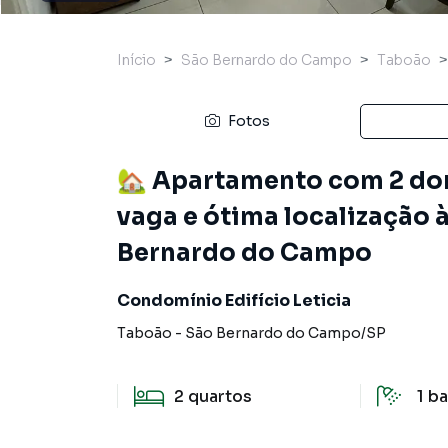
Início
São Bernardo do Campo
Taboão
Fotos
🏡 Apartamento com 2 dorm
vaga e ótima localização
Bernardo do Campo
Condomínio Edifício Leticia
Taboão
-
São Bernardo do Campo
/
SP
2
quartos
1
ba