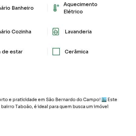
Aquecimento
ário Banheiro
Elétrico
ário Cozinha
Lavanderia
a de estar
Cerâmica
rto e praticidade em São Bernardo do Campo! 🏙️ Este
 bairro Taboão, é ideal para quem busca um imóvel
ídos 🛏️, além de uma sala ampla para dois ambientes
 descanso. A cozinha é prática e funcional 🔪, integrada