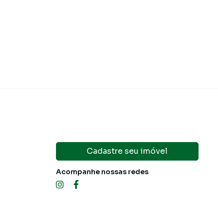
domínio
R$ 450,00
·
IPTU
R$ 70,00
Condomínio
R$ 
Cadastre seu imóvel
Acompanhe nossas redes