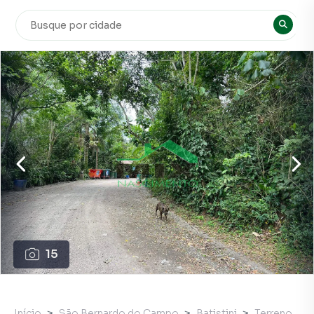
15
Início
São Bernardo do Campo
Batistini
Terreno