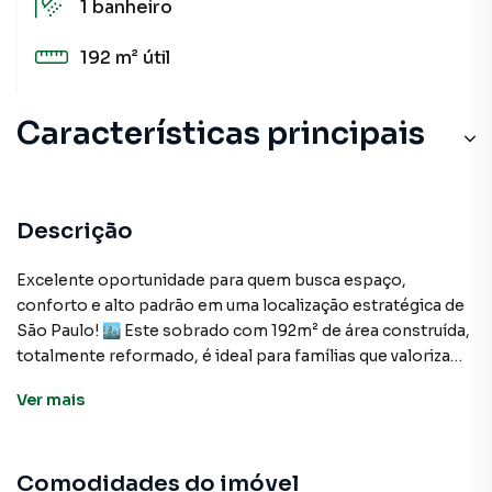
1
banheiro
192 m²
útil
Características principais
Porcelanato
Portão Eletrônico
Descrição
Quarto de Serviço
Excelente oportunidade para quem busca espaço,
conforto e alto padrão em uma localização estratégica de
Sacada
São Paulo! 🏙️ Este sobrado com 192m² de área construída,
totalmente reformado, é ideal para famílias que valorizam
Lavanderia
qualidade de vida e praticidade ✨.
Ver
mais
Armário Banheiro
O imóvel conta com 4 dormitórios, sendo 4 suítes com
sacada 🛏️🚿🌿, proporcionando privacidade e conforto
Comodidades do imóvel
para todos os moradores.