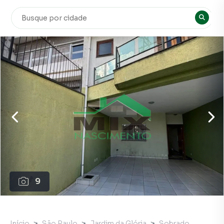
9
Início
São Paulo
Jardim da Glória
Sobrado