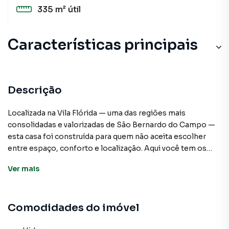
335 m²
útil
Características principais
Hidromassagem
Closet
Descrição
Taco madeira
Localizada na Vila Flórida — uma das regiões mais
consolidadas e valorizadas de São Bernardo do Campo —
Sacada
esta casa foi construída para quem não aceita escolher
entre espaço, conforto e localização. Aqui você tem os
Churrasqueira
três.
Ver
mais
São 3 suítes amplas, cada uma pensada para garantir
privacidade real para todos os moradores. Não aquelas
Comodidades do imóvel
suítes apertadas que cabem só a cama. Suítes que você
entra e respira fundo. Além disso, um lavabo separado —