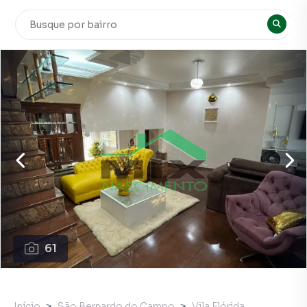
61
Início
São Bernardo do Campo
Vila Flórida