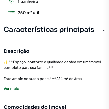
1
banheiro
250 m²
útil
Características principais
Aquecimento a Gás
Aquecimento Elétrico
Descrição
Entrada Lateral
✨ **Espaço, conforto e qualidade de vida em um imóvel
completo para sua família.**
Portão Eletrônico
Este amplo sobrado possui **284 m² de área
Piscina
construída**, planejado para oferecer **conforto,
Ver
mais
privacidade e funcionalidade** em todos os ambientes. A
casa conta com espaços bem distribuídos, ótima
iluminação natural e estrutura ideal para quem busca morar
Comodidades do imóvel
com mais comodidade em uma região valorizada.