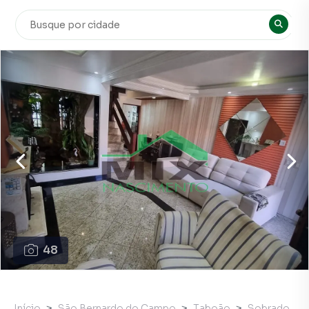
48
Início
São Bernardo do Campo
Taboão
Sobrado