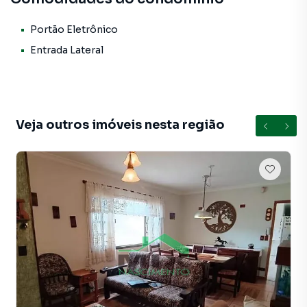
✔ **03 vagas de garagem cobertas**, proporcionando
segurança e comodidade
Portão Eletrônico
✔ **Portão automático**
Entrada Lateral
📍 **Localização estratégica**
O imóvel está situado em uma região com diversos
comércios, serviços e empresas importantes, facilitando a
Veja outros imóveis nesta região
rotina dos moradores.
Próximo a locais como:
🏭 GMC Automação
🏭 Mahle Metal Leve
🏭 Mercedes-Benz
🛒 Carrefour
🥙 Habib’s
🍔 McDonald’s
💊 Drogaria São Paulo
🥖 Padaria Talia