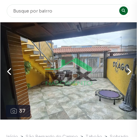
37
Início
São Bernardo do Campo
Taboão
Sobrado