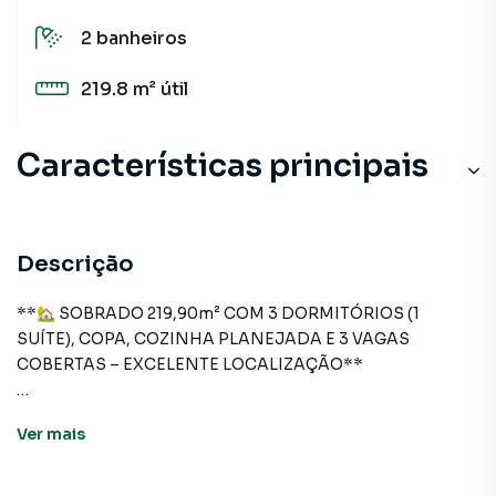
2
banheiros
219.8 m²
útil
Características principais
Portão Eletrônico
Cozinha
Descrição
Lavanderia
**🏡 SOBRADO 219,90m² COM 3 DORMITÓRIOS (1
SUÍTE), COPA, COZINHA PLANEJADA E 3 VAGAS
Entrada Lateral
COBERTAS – EXCELENTE LOCALIZAÇÃO**
Armário no Quarto
✨ **Espaço, conforto e ótima localização para sua família
Ver
mais
viver bem.**
Este amplo sobrado possui **219,90 m² de área