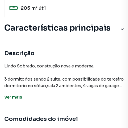
205 m²
útil
Características principais
Descrição
LIndo Sobrado, construção nova e moderna.
3 dormitorios sendo 2 suite, com possibilidade do terceiro
dormitorio no sótao,sala 2 ambientes, 4 vagas de garagem.
Ver
mais
Moveis planejados
piso porcelanato
Comodidades do imóvel
Impecável!!!!!
Agende sua visita