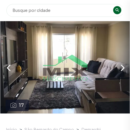
17
Início
São Bernardo do Campo
Demarchi