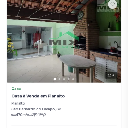
Negocie seu imóvel de forma totalmente online, com
segurança e tranquilidade. Na Mix Nascimento você
consegue comprar ou alugar um imóvel em São Bernardo
do Campo mesmo não estando na cidade e com a
praticidade de fazer tudo online, direto do seu computador
ou smartphone. Nós criamos soluções inovadoras para
simplificar a relação de proprietários, inquilinos e
compradores com o mercado imobiliário.
Anuncie seu imóvel! É fácil, rápido e gratuito! A Mix
Nascimento é uma imobiliária digital com imóveis em
diversas cidades do Brasil, incluindo São Bernardo do
13
Campo.
Casa
Na Mix Nascimento você consegue vender ou alugar seu
Casa à Venda em Planalto
imóvel muito mais rápido do que em imobiliárias
Planalto
tradicionais. Já vendemos e locamos diversos imóveis em
São Bernardo do Campo
,
SP
São Bernardo do Campo, especialmente em Demarchi.
170
m²
2
1
2
Isso porque temos uma equipe de marketing digital focada
em produzir campanhas específicas para São Bernardo do