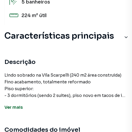
5
banheiros
224 m²
útil
Características principais
Descrição
Lindo sobrado na Vila Scarpelli (240 m2 área construida)
Fino acabamento, totalmente reformado
Piso superior:
- 3 dormitórios (sendo 2 suites), piso novo em tacos de ipê
com poliuretano, banheiros com piso em porcelanato,
Ver
mais
banheira de hidromassagem para 2 pessoas e box
independente. Total de 4 chuveiros. Armários planejados.
Sacada em todos os quartos. Ampla sacada no quarto da
Comodidades do imóvel
frente.