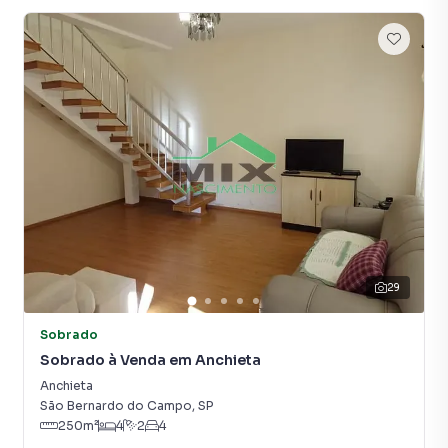
Varal suspenso com sistema de roldanas.
Túnel de luz por claraboia em vidro temperado na área de
serviço (2,5 x 2,5 m).
Banheiro de serviço
Área de lazer integrada com churrasqueira grande, forno à
lenha para 3 pizzas, fogão caipira com iluminação e
sistema de exaustão elétrico e pia de apoio.
Garagem coberta para 3 carros (1 médio e 2 grandes/pick-
ups) com portão automático com piso cerâmico
antiderrapante. Iluminação por spots e acabamento no
teto em gesso.
Sistema de monitoramento por 6 câmeras.
Sistemas hidráulico e elétrico novos (tubulação, ralos,
29
conduites, cabos elétricos, interruptores, tomadas, caixas
de passagem, etc. Quadros de distribuição elétrica
Sobrado
independentes (piso superior e inferior).
Sobrado à Venda em Anchieta
2 caixas d’água , totalizando 2,5 mil litros de reservatório.
Anchieta
Depósito de materiais e ferramentas.
São Bernardo do Campo
,
SP
250
m²
4
2
4
A Mix Nascimento tem mais opções de apartamentos,