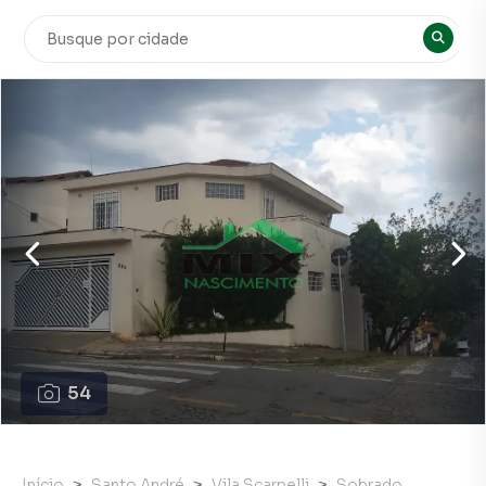
54
Início
Santo André
Vila Scarpelli
Sobrado