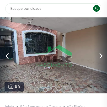
54
Início
São Bernardo do Campo
Vila Flórida