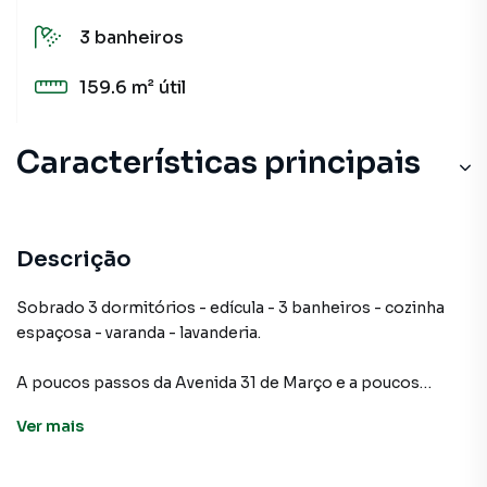
3
banheiros
159.6 m²
útil
Características principais
Aceita Pet
Descrição
Sobrado 3 dormitórios - edícula - 3 banheiros - cozinha
espaçosa - varanda - lavanderia.
A poucos passos da Avenida 31 de Março e a poucos
metros da Rodovia Anchieta, esse sobrado conta com
Ver
mais
petshop, farmácia, padaria e Carrefour ao seu entorno.
Possui fácil acesso à Rodovia dos Imigrantes e Rodoanel.