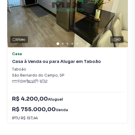
Contamos também com um time de programadores,
corretores treinados e uma central de atendimento
preparada para atender proprietários e inquilinos.
Vídeo
40
Casa
Casa à Venda ou para Alugar em Taboão
Taboão
São Bernardo do Campo
,
SP
112
m²
2
1
2
R$ 4.200,00
Aluguel
R$ 755.000,00
Venda
IPTU
R$ 157,44