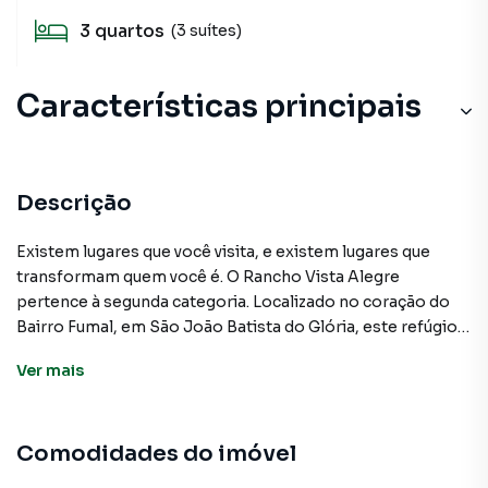
3
quartos
(3 suítes)
Características principais
Piscina
Churrasqueira
Descrição
Gourmet
Existem lugares que você visita, e existem lugares que
transformam quem você é. O Rancho Vista Alegre
Alarme
pertence à segunda categoria. Localizado no coração do
Bairro Fumal, em São João Batista do Glória, este refúgio
de 20.000m² é a síntese perfeita entre a sofisticação
Ver
mais
moderna e a alma acolhedora da Serra da Canastra.
Imagine despertar com o silêncio absoluto da montanha,
Comodidades do imóvel
apenas interrompido pelo som suave da cascata da sua
piscina privativa. A arquitetura, que une com maestria o