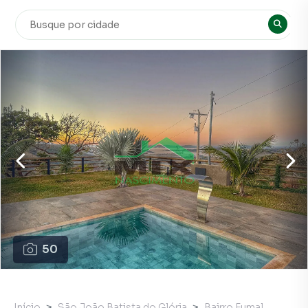
50
Início
São João Batista do Glória
Bairro Fumal