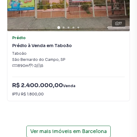
central de atendimento preparada para atender
proprietários e inquilinos.
17
Prédio
Prédio à Venda em Taboão
Taboão
São Bernardo do Campo
,
SP
890
m²
2
5
R$ 2.400.000,00
Venda
IPTU
R$ 1.800,00
Ver mais imóveis em
Barcelona