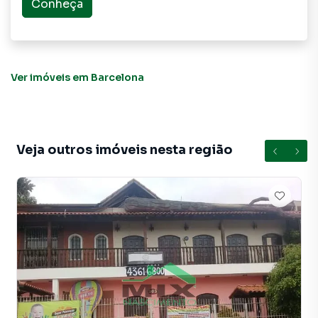
Conheça
de fazer tudo online, direto do seu computador ou
smartphone. Nós criamos soluções inovadoras para
simplificar a relação de proprietários, inquilinos e
compradores com o mercado imobiliário.
Ver imóveis
em Barcelona
Anuncie seu imóvel! É fácil, rápido e gratuito! A Mix
Nascimento é uma imobiliária digital com imóveis em
diversas cidades do Brasil, incluindo São Caetano do Sul.
Veja outros imóveis nesta região
Na Mix Nascimento você consegue vender ou alugar seu
imóvel muito mais rápido do que em imobiliárias
tradicionais. Já vendemos e locamos diversos imóveis em
São Caetano do Sul, especialmente em Barcelona. Isso
porque temos uma equipe de marketing digital focada em
produzir campanhas específicas para São Caetano do Sul,
o que aumenta muito o número de contatos interessados
e tendo como consequência uma maior chance de vender
ou alugar seu imóvel mais rápido. Contamos também com
um time de programadores, corretores treinados e uma