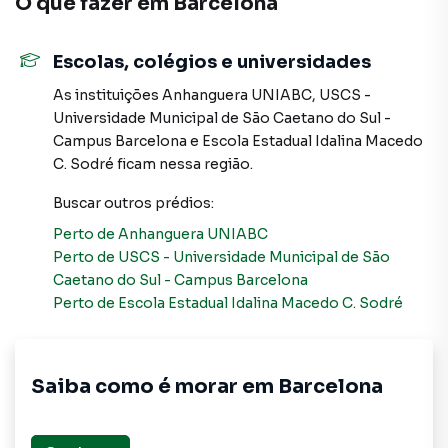
O que fazer em
Barcelona
Prédio para Venda em região valorizada do bairro
Escolas, colégios e universidades
Barcelona, em São Caetano do Sul. Não encontrou o que
procurava ou deseja mais informações sobre Prédio em
As instituições
Anhanguera UNIABC
,
USCS -
São Caetano do Sul? Entre em contato com nossa equipe.
Universidade Municipal de São Caetano do Sul -
Campus Barcelona
e
​Escola Estadual Idalina Macedo
A Mix Nascimento tem mais opções de apartamentos,
C. Sodré
ficam nessa região.
casas residenciais e comerciais, sobrados, terrenos, lojas
Buscar outros
prédios
:
e barracões para venda ou locação, além de
empreendimentos em construção ou lançamentos na
Perto de
Anhanguera UNIABC
planta em Barcelona e em outras regiões de São Caetano
Perto de
USCS - Universidade Municipal de São
do Sul. Aqui você encontra milhares de ofertas para
Caetano do Sul - Campus Barcelona
encontrar o imóvel que mais combina com seu estilo de
Perto de
​Escola Estadual Idalina Macedo C. Sodré
vida.
Negocie seu imóvel de forma totalmente online, com
Saiba como é morar em
Barcelona
segurança e tranquilidade. Na Mix Nascimento você
consegue comprar ou alugar um imóvel em São Caetano
do Sul mesmo não estando na cidade e com a praticidade