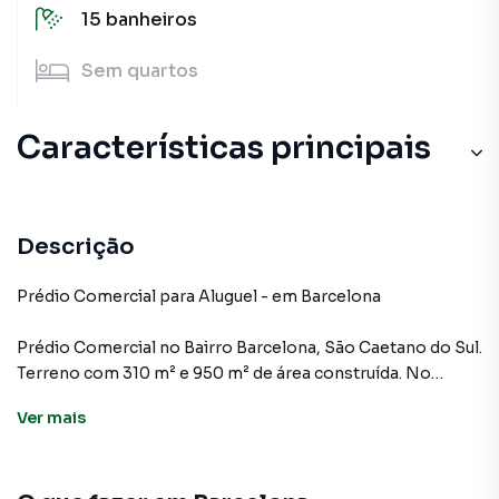
15
banheiros
Sem
quartos
Características principais
Descrição
Prédio Comercial para Aluguel - em Barcelona
Prédio Comercial no Bairro Barcelona, São Caetano do Sul.
Terreno com 310 m² e 950 m² de área construída. No
térreo: 2 salões, recepção e 7 banheiros.
Ver
mais
1° andar com salão, mezanino, 2 banheiros e 1 escritório.
2° andar com 2 salões, escritório e 6 banheiros. Próximo à
Rua Oriente. -