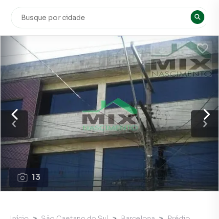
13
Início
São Caetano do Sul
Barcelona
Prédio