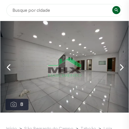
8
Início
São Bernardo do Campo
Taboão
Loja