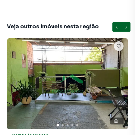
seu computador ou smartphone. Nós criamos soluções
inovadoras para simplificar a relação de proprietários,
inquilinos e compradores com o mercado imobiliário.
Anuncie seu imóvel! É fácil, rápido e gratuito! A Mix
Veja outros imóveis nesta região
Nascimento é uma imobiliária digital com imóveis em
diversas cidades do Brasil, incluindo São Paulo. Na Mix
Nascimento você consegue vender ou alugar seu imóvel
muito mais rápido do que em imobiliárias tradicionais. Já
vendemos e locamos diversos imóveis em São Paulo,
especialmente em Vila Moraes. Isso porque temos uma
equipe de marketing digital focada em produzir
campanhas específicas para São Paulo, o que aumenta
muito o número de contatos interessados e tendo como
consequência uma maior chance de vender ou alugar seu
imóvel mais rápido. Contamos também com um time de
programadores, corretores treinados e uma central de
atendimento preparada para atender proprietários e
inquilinos.
9