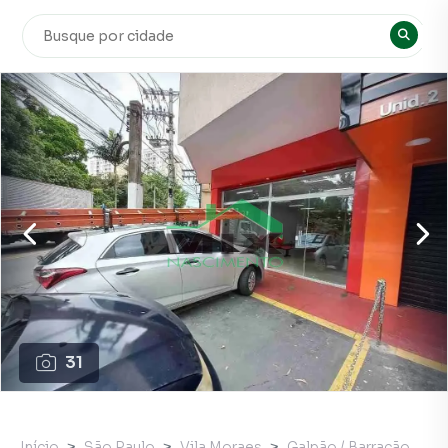
31
Início
São Paulo
Vila Moraes
Galpão / Barracão