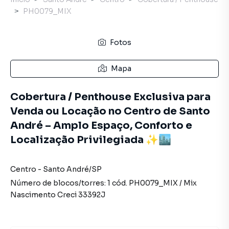
PH0079_MIX
Fotos
Mapa
Cobertura / Penthouse Exclusiva para
Venda ou Locação no Centro de Santo
André – Amplo Espaço, Conforto e
Localização Privilegiada ✨🏙️
Centro
-
Santo André
/
SP
Número de blocos/torres:
1
cód.
PH0079_MIX
/
Mix
Nascimento
Creci
33392J