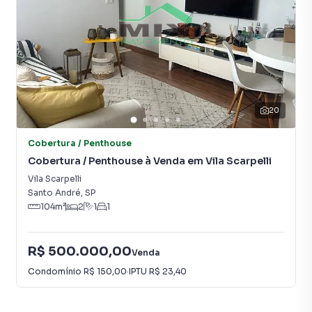
muito o número de contatos interessados e tendo como
consequência uma maior chance de vender ou alugar seu
imóvel mais rápido. Contamos também com um time de
programadores, corretores treinados e uma central de
atendimento preparada para atender proprietários e
inquilinos.
20
Cobertura / Penthouse
Cobertura / Penthouse à Venda em Vila Scarpelli
Vila Scarpelli
Santo André
,
SP
104
m²
2
1
1
R$ 500.000,00
Venda
Condomínio
R$ 150,00
·
IPTU
R$ 23,40