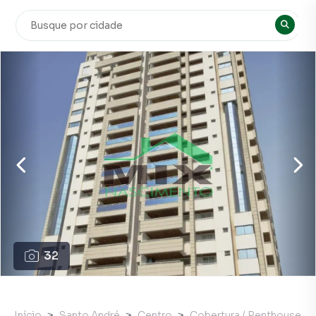
32
Início
Santo André
Centro
Cobertura / Penthouse