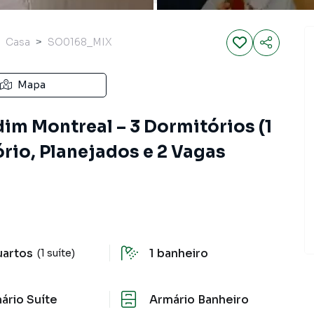
Casa
SO0168_MIX
Mapa
im Montreal – 3 Dormitórios (1
ório, Planejados e 2 Vagas
uartos
1
banheiro
(1 suíte)
ário Suíte
Armário Banheiro