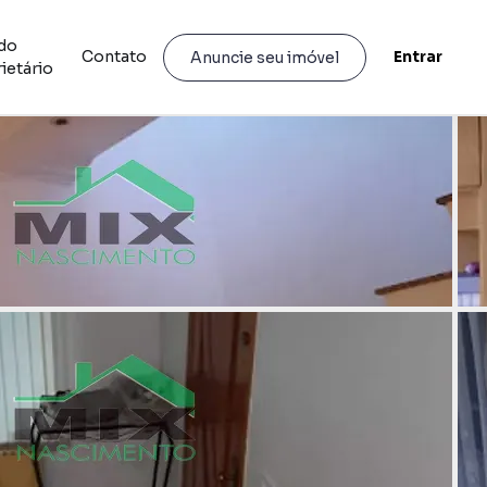
do
Contato
Entrar
Anuncie seu imóvel
ietário