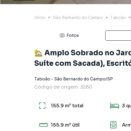
Início
São Bernardo do Campo
Taboão
Fotos
🏡 Amplo Sobrado no Jard
Suíte com Sacada), Escrit
Taboão
-
São Bernardo do Campo
/
SP
Código de origem:
3260
155.9 m²
total
3
q
155.9 m²
útil
Arm