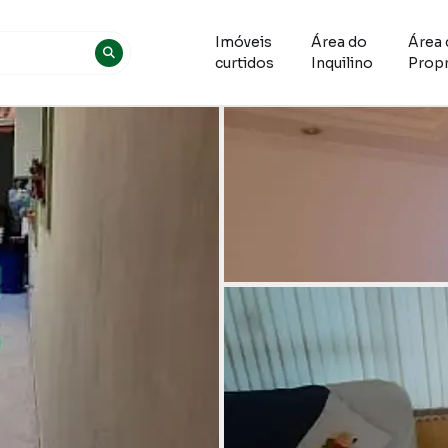
Imóveis
Área do
Área 
curtidos
Inquilino
Propr