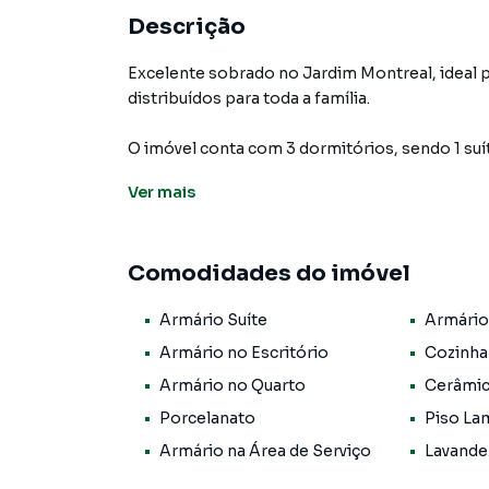
Descrição
Excelente sobrado no Jardim Montreal, ideal
distribuídos para toda a família.
O imóvel conta com 3 dormitórios, sendo 1 su
ventilação natural. Possui também 1 escritório
Ver
mais
atendendo diferentes necessidades da família.
Dispõe ainda de 1 banheiro social e 1 lavabo, g
Comodidades do imóvel
possui piso em porcelanato, trazendo um aca
Armário Suíte
Armário
A cozinha conta com armários planejados, as
organização e aproveitamento dos espaços.
Armário no Escritório
Cozinha
Armário no Quarto
Cerâmi
Na área externa, o imóvel possui lavanderia c
Porcelanato
Piso La
confraternização com familiares e amigos.
Armário na Área de Serviço
Lavande
Outro diferencial é a garagem para 2 veículo