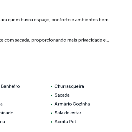
 para quem busca espaço, conforto e ambientes bem
íte com sacada, proporcionando mais privacidade e
, que pode ser facilmente utilizado como 4º dormitório,
arantindo mais praticidade no dia a dia. Todo o imóvel
bamento moderno e fácil manutenção.
 Banheiro
Churrasqueira
sim como os dormitórios, oferecendo melhor
Sacada
ca
Armário Cozinha
om churrasqueira, ideal para momentos de lazer e
minado
Sala de estar
ria
Aceita Pet
s cobertos com portão automático, proporcionando mais