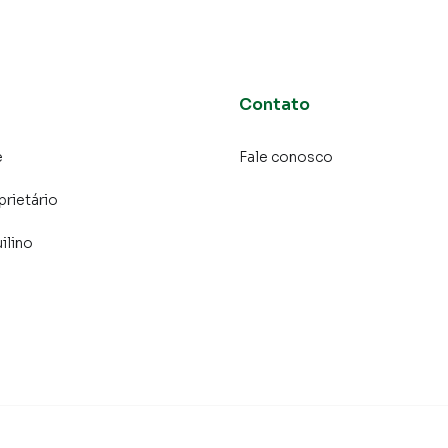
Contato
e
Fale conosco
prietário
ilino