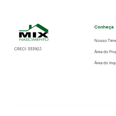
Conheça
Nosso Tim
CRECI:
33392J
Área do Pro
Área do Inqu