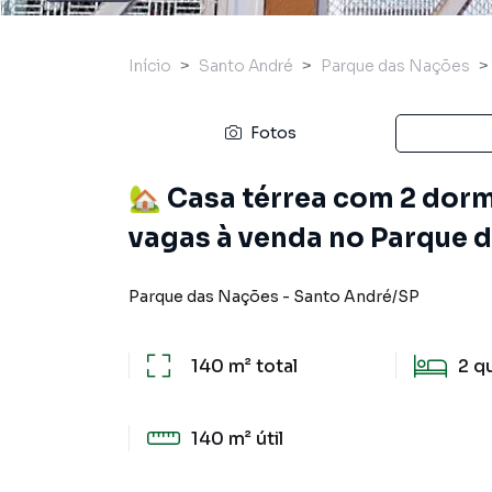
Início
Santo André
Parque das Nações
Fotos
🏡 Casa térrea com 2 dorm
vagas à venda no Parque 
Parque das Nações
-
Santo André
/
SP
140 m²
total
2
q
140 m²
útil