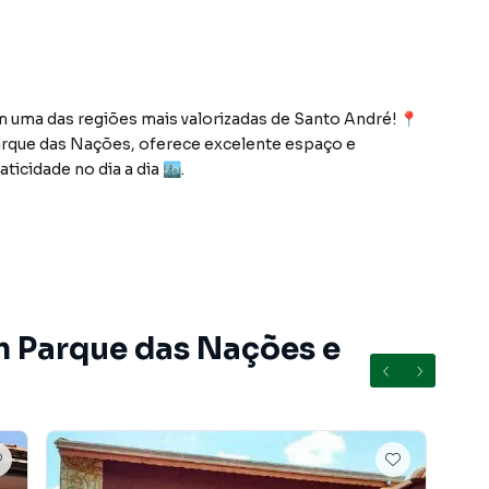
m uma das regiões mais valorizadas de Santo André! 📍
 Parque das Nações, oferece excelente espaço e
icidade no dia a dia 🏙️.
ídos 🛏️, além de 2 banheiros, garantindo mais
em iluminada 🛋️, perfeita para momentos de convivência,
de no preparo das refeições 🍽️.
uintal espaçoso 🌿, ideal para lazer, ampliação ou até
m Parque das Nações e
aragem 🚗🚗🚗, proporcionando mais conforto e
vestidores 💰, seja para reforma, ampliação ou até