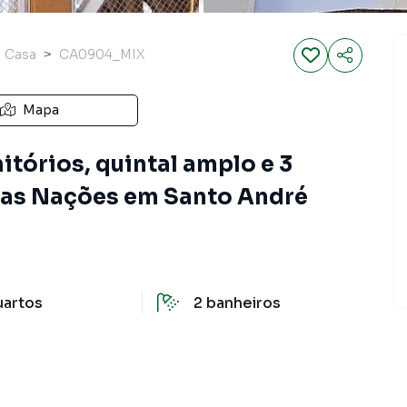
Casa
CA0904_MIX
Mapa
itórios, quintal amplo e 3
das Nações em Santo André
uartos
2
banheiros