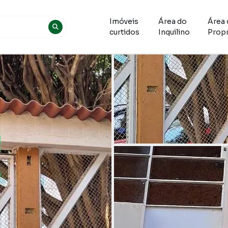
Imóveis
Área do
Área 
curtidos
Inquilino
Propr