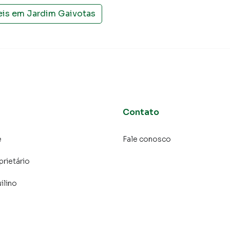
eis em
Jardim Gaivotas
Contato
e
Fale conosco
prietário
ilino