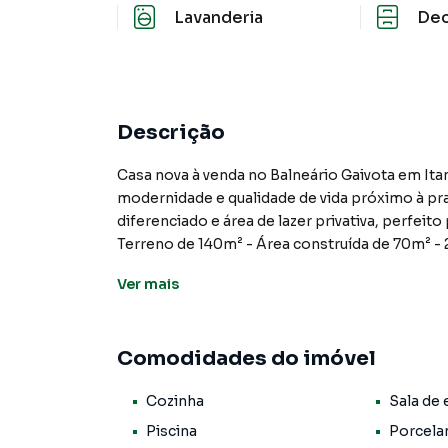
Lavanderia
De
Descrição
Casa nova à venda no Balneário Gaivota em It
modernidade e qualidade de vida próximo à pr
diferenciado e área de lazer privativa, perfeit
Terreno de 140m² - Área construída de 70m² - 2
conceito aberto - Banheiro social - Área de s
Ver
mais
bem ventilados e iluminados naturalmente.
Imóvel com excelente padrão de acabamento, 
Comodidades do imóvel
moderno em alumínio - Cozinha com gabinete 
vidro na suíte - Projeto moderno e elegante.
Cozinha
Sala de 
Área de lazer completa com: Piscina privativa
Piscina
Porcela