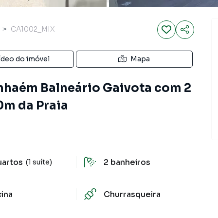
CA1002_MIX
ídeo do imóvel
Mapa
nhaém Balneário Gaivota com 2
0m da Praia
uartos
2
banheiros
(1 suíte)
cina
Churrasqueira