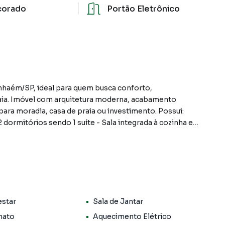
corado
Portão Eletrônico
anhaém/SP, ideal para quem busca conforto,
aia. Imóvel com arquitetura moderna, acabamento
o para moradia, casa de praia ou investimento. Possui:
 dormitórios sendo 1 suíte - Sala integrada à cozinha em
erviço coberta - Garagem para 2 veículos - Ambientes
contendo: Esquadrias em alumínio preto - Portão
planejado - Banheiros com gabinete instalado - Box de
estar
Sala de Jantar
 com iluminação em LED azul - Banco molhado para maior
nato
Aquecimento Elétrico