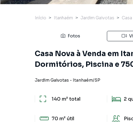
Início
Itanhaém
Jardim Gaivotas
Casa
Fotos
V
Casa Nova à Venda em Ita
Dormitórios, Piscina e 75
Jardim Gaivotas
-
Itanhaém
/
SP
140 m²
total
2
q
70 m²
útil
Pis