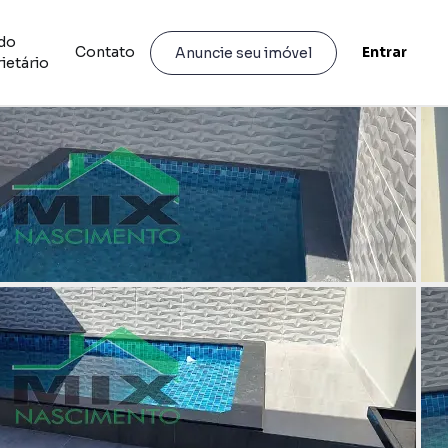
do
Contato
Entrar
Anuncie seu imóvel
ietário