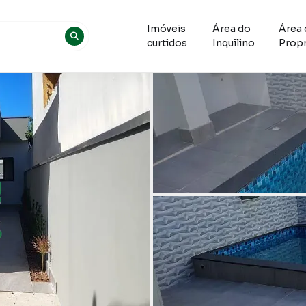
Imóveis
Área do
Área 
curtidos
Inquilino
Propr