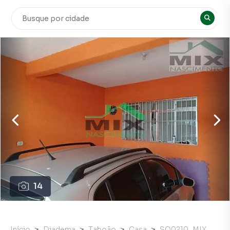
14
Início
Diadema
Taboão
Casa
SO0210_MIX