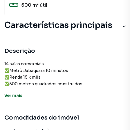
500 m²
útil
Características principais
Descrição
14 salas comerciais
✅Metrô Jabaquara 10 minutos
✅Renda 15 k mês
✅500 metros quadrados construídos
✅Ônibus na porta
Ver
mais
✅Doc ok
✅Portão Automatico
✅5 vagas de garagem
Comodidades do imóvel
✅6 minutos aeroporto de Congonhas
✅Rodeado de Comércios Bancos mercados e empresas