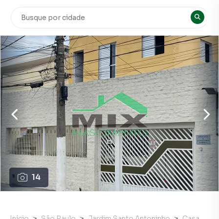
14
Início
São Paulo
Jardim Santo Antoninho
Casa