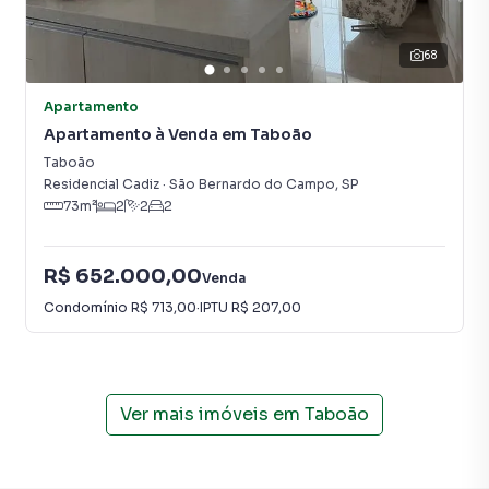
Campo, o que aumenta muito o número de contatos
interessados e tendo como consequência uma maior
68
chance de vender ou alugar seu imóvel mais rápido.
Contamos também com um time de programadores,
Apartamento
corretores treinados e uma central de atendimento
Apartamento à Venda em Taboão
preparada para atender proprietários e inquilinos.
Taboão
Residencial Cadiz
·
São Bernardo do Campo
,
SP
73
m²
2
2
2
R$ 652.000,00
Venda
Condomínio
R$ 713,00
·
IPTU
R$ 207,00
Ver mais imóveis em
Taboão