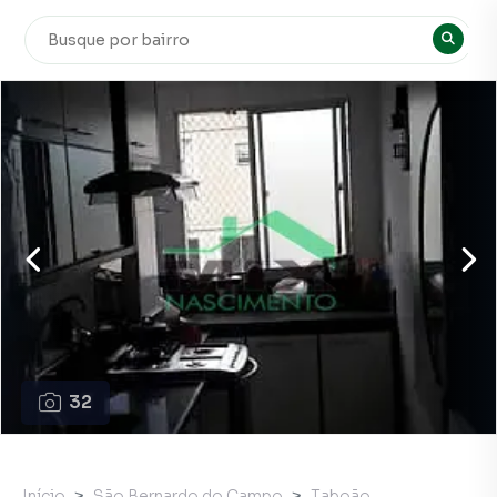
32
Início
São Bernardo do Campo
Taboão