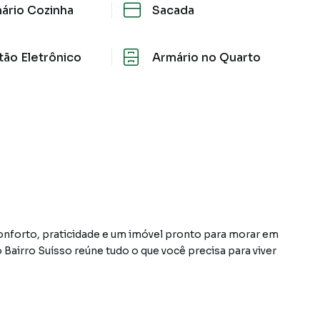
ário Cozinha
Sacada
tão Eletrônico
Armário no Quarto
nforto, praticidade e um imóvel pronto para morar em
airro Suísso reúne tudo o que você precisa para viver
conta com 2 dormitórios 🛏️, além de uma sala
ionando ótima ventilação e iluminação natural.