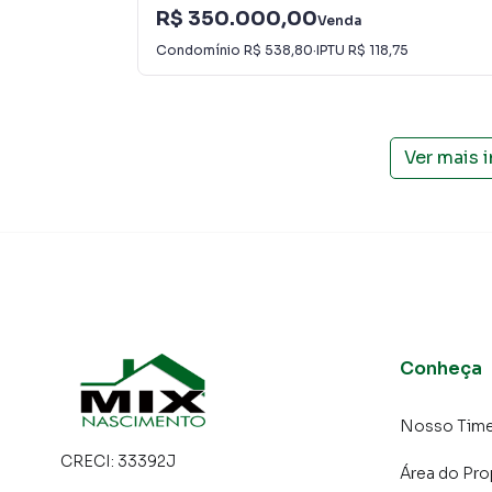
R$ 350.000,00
Venda
Na Mix Nascimento você consegue vender ou a
Condomínio
R$ 538,80
·
IPTU
R$ 118,75
imobiliárias tradicionais. Já vendemos e loc
especialmente em Taboão. Isso porque temos 
campanhas específicas para São Bernardo do
interessados e tendo como consequência uma 
Ver mais 
rápido. Contamos também com um time de pro
atendimento preparada para atender proprietár
Conheça
Nosso Tim
CRECI:
33392J
Área do Pro