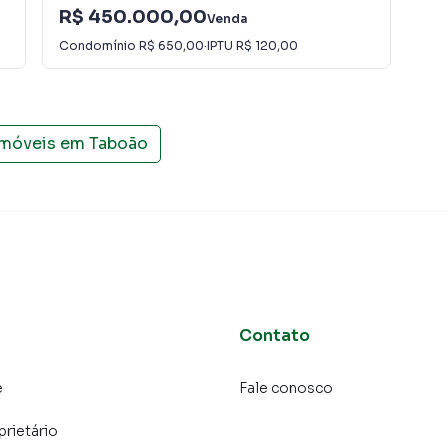
R$ 450.000,00
R$
Venda
lugar seu imóvel muito mais rápido do que em
Condomínio
R$ 650,00
·
IPTU
R$ 120,00
Con
amos diversos imóveis em São Bernardo do Campo,
uma equipe de marketing digital focada em produzir
 Campo, o que aumenta muito o número de contatos
maior chance de vender ou alugar seu imóvel mais
imóveis em
Taboão
gramadores, corretores treinados e uma central de
ios e inquilinos.
Contato
e
Fale conosco
prietário