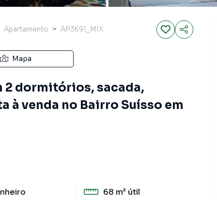
Apartamento
AP3691_MIX
Mapa
2 dormitórios, sacada,
ta à venda no Bairro Suísso em
nheiro
68 m²
útil