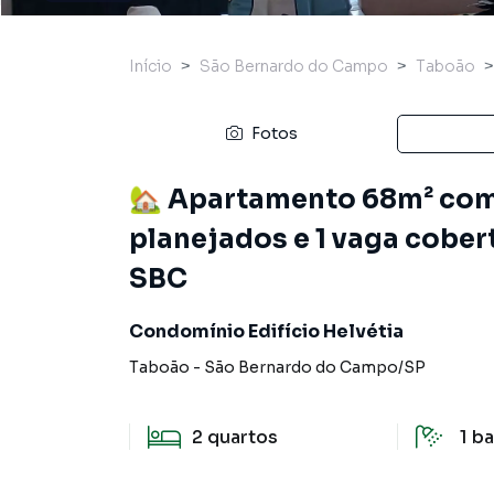
Início
São Bernardo do Campo
Taboão
Fotos
🏡 Apartamento 68m² com 
planejados e 1 vaga cober
SBC
Condomínio Edifício Helvétia
Taboão
-
São Bernardo do Campo
/
SP
2
quartos
1
ba