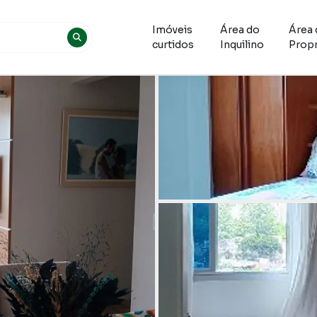
Imóveis
Área do
Área 
curtidos
Inquilino
Propr