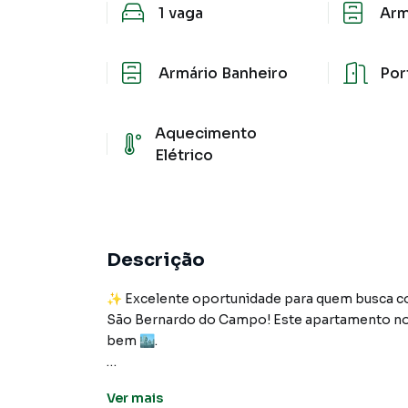
1
vaga
Arm
Armário Banheiro
Por
Aquecimento
Elétrico
Descrição
✨ Excelente oportunidade para quem busca co
São Bernardo do Campo! Este apartamento no B
bem 🏙️.
Com 68m² muito bem distribuídos 📐, o imóvel 
Ver
mais
aconchegante com acesso à sacada 🌿, proporc