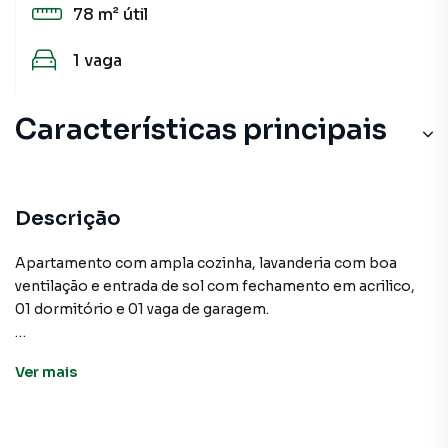
78 m²
útil
1
vaga
Características principais
Descrição
Apartamento com ampla cozinha, lavanderia com boa
ventilação e entrada de sol com fechamento em acrilico,
01 dormitório e 01 vaga de garagem.
Ver
mais
Apartamento para Venda em região valorizada do bairro
Taboão, em São Bernardo do Campo. Não encontrou o
que procurava ou deseja mais informações sobre
Apartamento em São Bernardo do Campo? Entre em