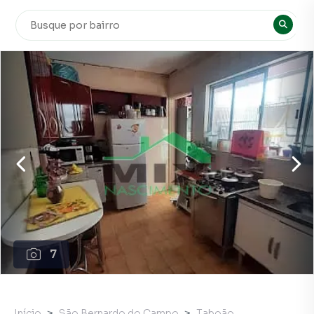
7
Início
São Bernardo do Campo
Taboão