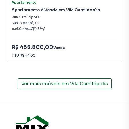
alugar seu imóvel mais rápido. Contamos também com um
Apartamento
time de programadores, corretores treinados e uma
Apartamento à Venda em Vila Camilópolis
central de atendimento preparada para atender
Vila Camilópolis
proprietários e inquilinos.
Santo André
,
SP
50
m²
2
3
1
R$ 455.800,00
Venda
IPTU
R$ 44,00
Ver mais imóveis em
Vila Camilópolis