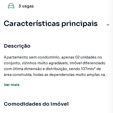
3
vagas
Características principais
Sacada
Aquecimento Elétrico
Descrição
Sala de estar
Apartamento sem condominio, apenas 02 unidades no
conjunto, vizinhos muito agradáveis, imóvel diferenciado
Sala de Jantar
com ótima dimensão e distribuição, sendo 107mts² de
área construida, todas as dependencias muito amplas na
Portão Eletrônico
seguinte formatação: 03 dormitórios, sendo 1 suíte, 02
Ver
mais
banheiros, 03 vagas de garagem, banheiro, cozinha
Armário no Quarto
americana integrada com a sala de jantar muito espaçosa,
área de quintal....ótima localização em um bairro residencial
Armário Banheiro
Comodidades do imóvel
bem guarnecido com supermercado,
escolas,bancos,Igreja do Camilópolis, próximo ao centro