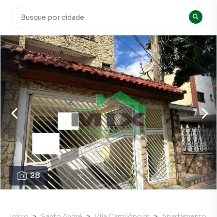
28
Início
Santo André
Vila Camilópolis
Apartamento